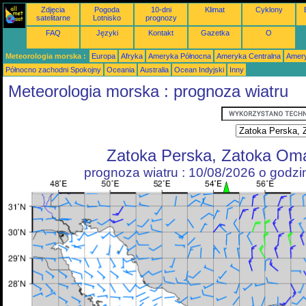
Zdjęcia
Pogoda
10-dni
Klimat
Cyklony
satelitarne
Lotnisko
prognozy
FAQ
Języki
Kontakt
Gazetka
O
Meteorologia morska :
Europa
Afryka
Ameryka Północna
Ameryka Centralna
Amery
Północno zachodni Spokojny
Oceania
Australia
Ocean Indyjski
Inny
Meteorologia morska : prognoza wiatru
Zatoka Perska, Zatoka Om
prognoza wiatru : 10/08/2026 o godz