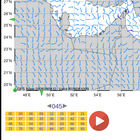
045
00
03
06
09
12
15
18
21
24
27
30
33
36
39
42
45
48
51
54
57
60
63
66
69
72
75
78
81
84
87
90
93