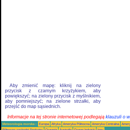
Aby zmienić mapę: kliknij na zielony
przycisk z czarnym krzyżykiem, aby
powiększyć; na zielony przycisk z myślnikiem,
aby pomniejszyć; na zielone strzałki, aby
przejść do map sąsiednich.
Informacje na tej stronie internetowej podlegają
klauzuli o 
Meteorologia morska :
Europa
Afryka
Ameryka Północna
Ameryka Centralna
Amery
Północno zachodni Spokojny
Oceania
Australia
Ocean Indyjski
Inny