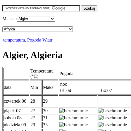
Miasta :
temperatura, Pogoda
Wiatr
Algier, Algieria
Temperatura
Pogoda
(°C)
noc
data
Min
Maks
01-04
04-07
czwartek 06
28
29
piątek 07
27
30
sobota 08
27
31
niedziela 09
29
33