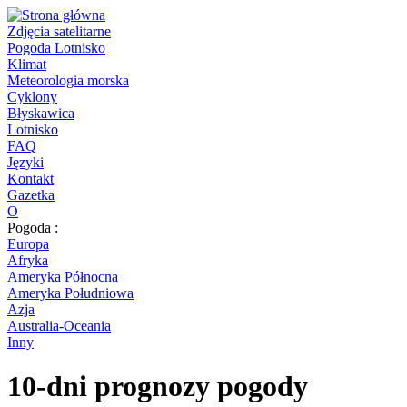
Zdjęcia satelitarne
Pogoda Lotnisko
Klimat
Meteorologia morska
Cyklony
Błyskawica
Lotnisko
FAQ
Języki
Kontakt
Gazetka
O
Pogoda :
Europa
Afryka
Ameryka Północna
Ameryka Południowa
Azja
Australia-Oceania
Inny
10-dni prognozy pogody