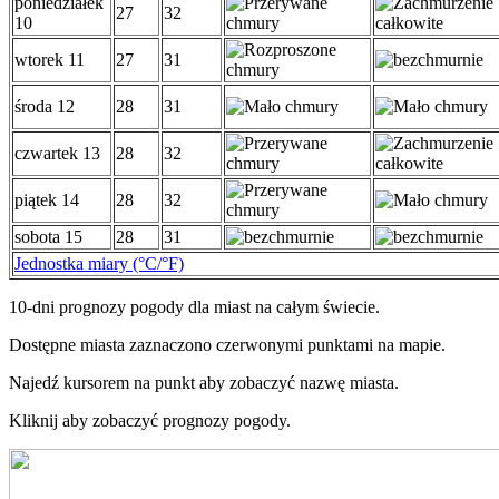
poniedziałek
27
32
10
wtorek 11
27
31
środa 12
28
31
czwartek 13
28
32
piątek 14
28
32
sobota 15
28
31
Jednostka miary (°C/°F)
10-dni prognozy pogody dla miast na całym świecie.
Dostępne miasta zaznaczono czerwonymi punktami na mapie.
Najedź kursorem na punkt aby zobaczyć nazwę miasta.
Kliknij aby zobaczyć prognozy pogody.