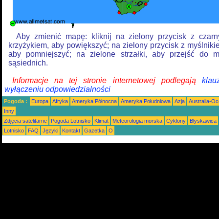
Aby zmienić mapę: kliknij na zielony przycisk z czar
krzyżykiem, aby powiększyć; na zielony przycisk z myślniki
aby pomniejszyć; na zielone strzałki, aby przejść do 
sąsiednich.
Informacje na tej stronie internetowej podlegają
klau
wyłączeniu odpowiedzialności
Pogoda :
Europa
Afryka
Ameryka Północna
Ameryka Południowa
Azja
Australia-Oc
Inny
Zdjęcia satelitarne
Pogoda Lotnisko
Klimat
Meteorologia morska
Cyklony
Błyskawica
Lotnisko
FAQ
Języki
Kontakt
Gazetka
O