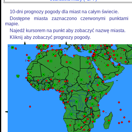
10-dni prognozy pogody dla miast na całym świecie.
Dostępne miasta zaznaczono czerwonymi punktami
mapie.
Najedź kursorem na punkt aby zobaczyć nazwę miasta.
Kliknij aby zobaczyć prognozy pogody.