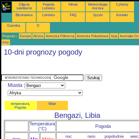
Zdjęcia
Pogoda
Klimat
Meteorologia
Cyklony
satelitarne
Lotnisko
morska
Błyskawica
Lotnisko
FAQ
Języki
Kontakt
Gazetka
O
Pogoda :
Europa
Afryka
Ameryka Północna
Ameryka Południowa
Azja
Australia-Oc
Inny
10-dni prognozy pogody
Miasta :
temperatura,
Wiatr
Pogoda
Bengazi, Libia
Temperatura
Pogoda
(°C)
noc
rano
popołudnie
wiec