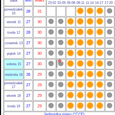
data
Min
Maks
23-02
02-05
05-08
08-11
11-14
14-17
17-20
poniedziałek
28
31
10
27
30
wtorek 11
28
30
środa 12
27
30
czwartek 13
27
30
piątek 14
27
30
sobota 15
26
29
niedziela 16
poniedziałek
27
29
17
27
29
wtorek 18
27
29
środa 19
Jednostka miary (°C/°F)