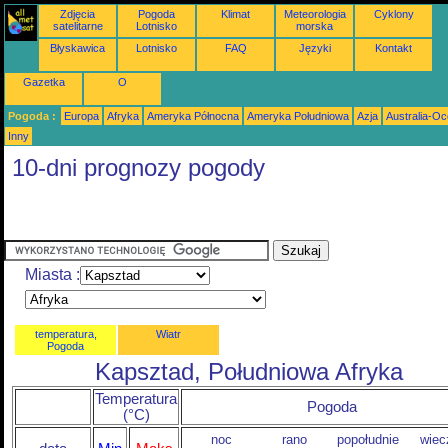
Zdjęcia
Pogoda
Klimat
Meteorologia
Cyklony
satelitarne
Lotnisko
morska
Błyskawica
Lotnisko
FAQ
Języki
Kontakt
Gazetka
O
Pogoda :
Europa
Afryka
Ameryka Północna
Ameryka Południowa
Azja
Australia-Oc
Inny
10-dni prognozy pogody
Miasta :
temperatura,
Wiatr
Pogoda
Kapsztad, Południowa Afryka
Temperatura
Pogoda
(°C)
noc
rano
popołudnie
wiec