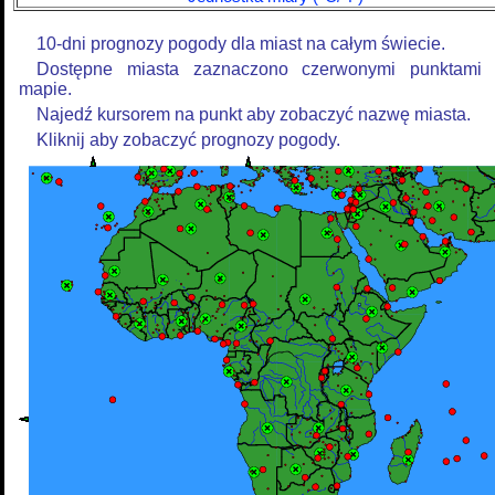
10-dni prognozy pogody dla miast na całym świecie.
Dostępne miasta zaznaczono czerwonymi punktami
mapie.
Najedź kursorem na punkt aby zobaczyć nazwę miasta.
Kliknij aby zobaczyć prognozy pogody.