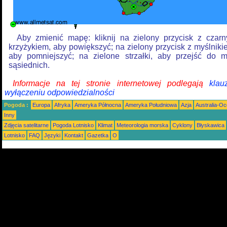
Aby zmienić mapę: kliknij na zielony przycisk z czar
krzyżykiem, aby powiększyć; na zielony przycisk z myślniki
aby pomniejszyć; na zielone strzałki, aby przejść do 
sąsiednich.
Informacje na tej stronie internetowej podlegają
klau
wyłączeniu odpowiedzialności
Pogoda :
Europa
Afryka
Ameryka Północna
Ameryka Południowa
Azja
Australia-Oc
Inny
Zdjęcia satelitarne
Pogoda Lotnisko
Klimat
Meteorologia morska
Cyklony
Błyskawica
Lotnisko
FAQ
Języki
Kontakt
Gazetka
O