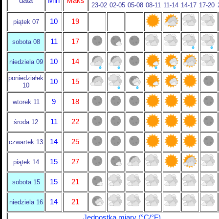
data
Min
Maks
23-02
02-05
05-08
08-11
11-14
14-17
17-20
10
19
piątek 07
11
17
sobota 08
10
14
niedziela 09
poniedziałek
10
15
10
9
18
wtorek 11
11
22
środa 12
14
25
czwartek 13
15
27
piątek 14
15
21
sobota 15
14
21
niedziela 16
Jednostka miary (°C/°F)