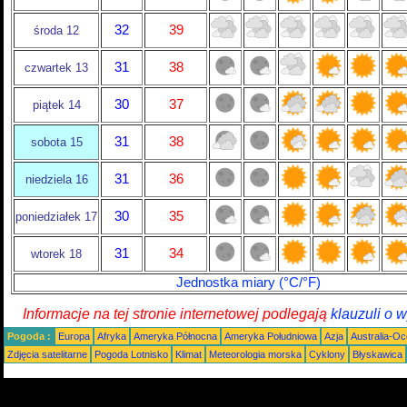
32
39
środa 12
31
38
czwartek 13
30
37
piątek 14
31
38
sobota 15
31
36
niedziela 16
30
35
poniedziałek 17
31
34
wtorek 18
Jednostka miary (°C/°F)
Informacje na tej stronie internetowej podlegają
klauzuli o 
Pogoda :
Europa
Afryka
Ameryka Północna
Ameryka Południowa
Azja
Australia-Oc
Zdjęcia satelitarne
Pogoda Lotnisko
Klimat
Meteorologia morska
Cyklony
Błyskawica