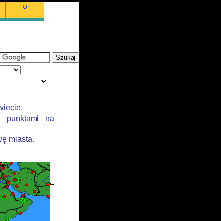
O
wiecie.
i punktami na
ę miasta.