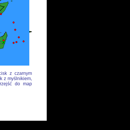
cisk z czarnym
k z myślnikiem,
przejść do map