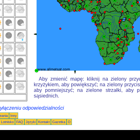
Aby zmienić mapę: kliknij na zielony przy
krzyżykiem, aby powiększyć; na zielony przycis
aby pomniejszyć; na zielone strzałki, aby 
sąsiednich.
wyłączeniu odpowiedzialności
eania
Inny
Lotnisko
FAQ
Języki
Kontakt
Gazetka
O