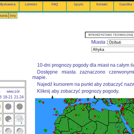
Błyskawica
Lotnisko
FAQ
Języki
Kontakt
Gazetka
eania
Inny
Miasta :
10-dni prognozy pogody dla miast na całym ś
Dostępne miasta zaznaczono czerwonym
mapie.
Najedź kursorem na punkt aby zobaczyć nazw
Kliknij aby zobaczyć prognozy pogody.
e
wieczór
8
18-21
21-24