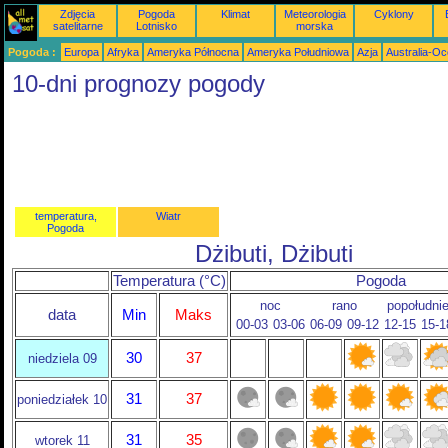
Zdjęcia
Pogoda
Klimat
Meteorologia
Cyklony
satelitarne
Lotnisko
morska
Pogoda :
Europa
Afryka
Ameryka Północna
Ameryka Południowa
Azja
Australia-Oc
10-dni prognozy pogody
temperatura,
Wiatr
Pogoda
Dżibuti, Dżibuti
Temperatura (°C)
Pogoda
noc
rano
popołudni
data
Min
Maks
00-03
03-06
06-09
09-12
12-15
15-1
30
37
niedziela 09
31
37
poniedziałek 10
31
35
wtorek 11