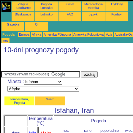
Zdjęcia
Pogoda
Klimat
Meteorologia
Cyklony
satelitarne
Lotnisko
morska
Błyskawica
Lotnisko
FAQ
Języki
Kontakt
Gazetka
O
Pogoda :
Europa
Afryka
Ameryka Północna
Ameryka Południowa
Azja
Australia-Oc
Inny
10-dni prognozy pogody
Miasta :
temperatura,
Wiatr
Pogoda
Isfahan, Iran
Temperatura
Pogoda
(°C)
noc
rano
popołudnie
wiec