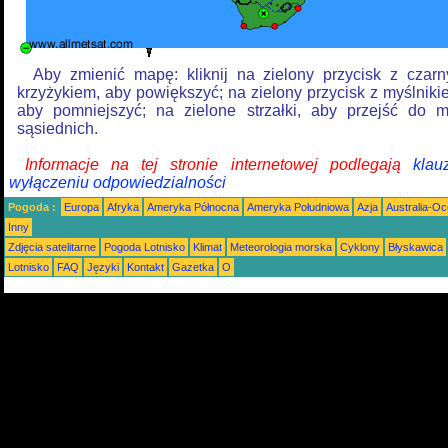
Aby zmienić mapę: kliknij na zielony przycisk z czar
krzyżykiem, aby powiększyć; na zielony przycisk z myślniki
aby pomniejszyć; na zielone strzałki, aby przejść do 
sąsiednich.
Informacje na tej stronie internetowej podlegają
klau
wyłączeniu odpowiedzialności
Pogoda :
Europa
Afryka
Ameryka Północna
Ameryka Południowa
Azja
Australia-Oc
Inny
Zdjęcia satelitarne
Pogoda Lotnisko
Klimat
Meteorologia morska
Cyklony
Błyskawica
Lotnisko
FAQ
Języki
Kontakt
Gazetka
O