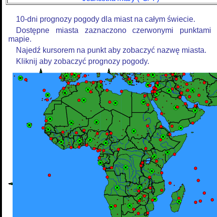
10-dni prognozy pogody dla miast na całym świecie.
Dostępne miasta zaznaczono czerwonymi punktami
mapie.
Najedź kursorem na punkt aby zobaczyć nazwę miasta.
Kliknij aby zobaczyć prognozy pogody.