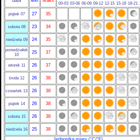
data
Min
Maks
00-03
03-06
06-09
09-12
12-15
15-18
18-21
27
35
piątek 07
23
34
sobota 08
24
35
niedziela 09
poniedziałek
25
37
10
26
37
wtorek 11
26
38
środa 12
26
38
czwartek 13
26
38
piątek 14
26
38
sobota 15
25
38
niedziela 16
Jednostka miary (°C/°F)