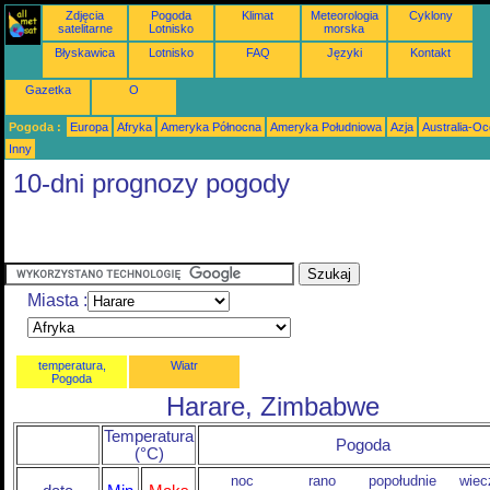
Zdjęcia
Pogoda
Klimat
Meteorologia
Cyklony
satelitarne
Lotnisko
morska
Błyskawica
Lotnisko
FAQ
Języki
Kontakt
Gazetka
O
Pogoda :
Europa
Afryka
Ameryka Północna
Ameryka Południowa
Azja
Australia-Oc
Inny
10-dni prognozy pogody
Miasta :
temperatura,
Wiatr
Pogoda
Harare, Zimbabwe
Temperatura
Pogoda
(°C)
noc
rano
popołudnie
wiec