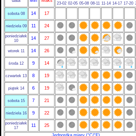
data
Min
Maks
23-02
02-05
05-08
08-11
11-14
14-17
17-20
14
17
sobota 08
11
24
niedziela 09
poniedziałek
14
27
10
14
26
wtorek 11
9
14
środa 12
8
19
czwartek 13
6
19
piątek 14
7
21
sobota 15
9
22
niedziela 16
poniedziałek
11
25
17
Jednostka miary (°C/°F)