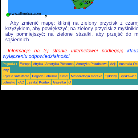
Aby zmienić mapę: kliknij na zielony przycisk z czar
krzyżykiem, aby powiększyć; na zielony przycisk z myślniki
aby pomniejszyć; na zielone strzałki, aby przejść do 
sąsiednich.
Informacje na tej stronie internetowej podlegają
klau
wyłączeniu odpowiedzialności
Pogoda :
Europa
Afryka
Ameryka Północna
Ameryka Południowa
Azja
Australia-Oc
Inny
Zdjęcia satelitarne
Pogoda Lotnisko
Klimat
Meteorologia morska
Cyklony
Błyskawica
Lotnisko
FAQ
Języki
Kontakt
Gazetka
O