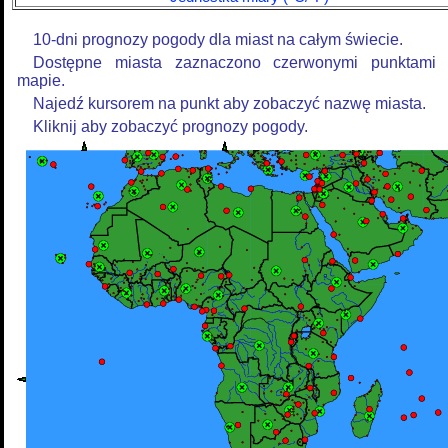
10-dni prognozy pogody dla miast na całym świecie.
Dostępne miasta zaznaczono czerwonymi punktami
mapie.
Najedź kursorem na punkt aby zobaczyć nazwę miasta.
Kliknij aby zobaczyć prognozy pogody.