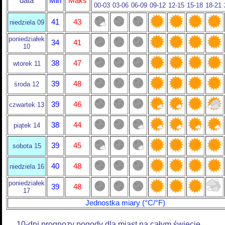
data
Min
Maks
00-03
03-06
06-09
09-12
12-15
15-18
18-21
41
43
niedziela 09
poniedziałek
34
41
10
38
47
wtorek 11
39
48
środa 12
39
46
czwartek 13
38
44
piątek 14
39
45
sobota 15
40
48
niedziela 16
poniedziałek
39
48
17
Jednostka miary (°C/°F)
10-dni prognozy pogody dla miast na całym świecie.