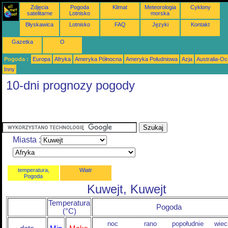
Zdjęcia
Pogoda
Klimat
Meteorologia
Cyklony
satelitarne
Lotnisko
morska
Błyskawica
Lotnisko
FAQ
Języki
Kontakt
Gazetka
O
Pogoda :
Europa
Afryka
Ameryka Północna
Ameryka Południowa
Azja
Australia-Oc
Inny
10-dni prognozy pogody
Miasta :
temperatura,
Wiatr
Pogoda
Kuwejt, Kuwejt
Temperatura
Pogoda
(°C)
noc
rano
popołudnie
wiec