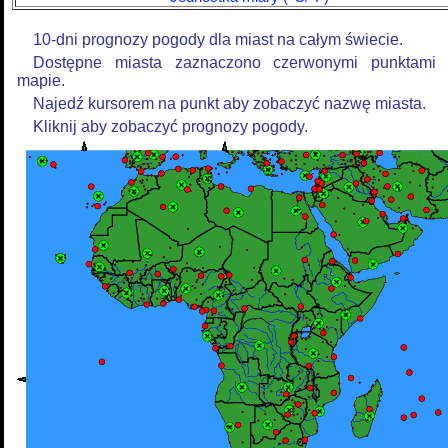
10-dni prognozy pogody dla miast na całym świecie.
Dostępne miasta zaznaczono czerwonymi punktami
mapie.
Najedź kursorem na punkt aby zobaczyć nazwę miasta.
Kliknij aby zobaczyć prognozy pogody.