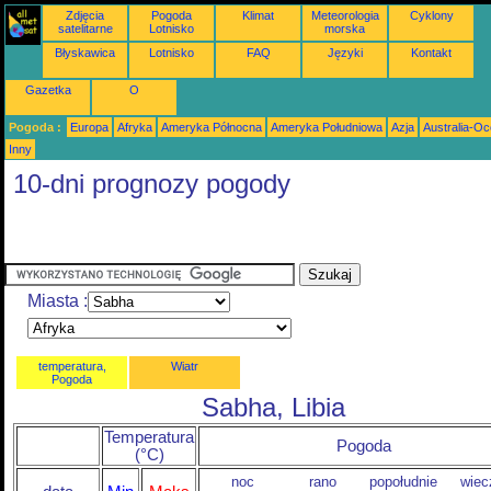
Zdjęcia
Pogoda
Klimat
Meteorologia
Cyklony
satelitarne
Lotnisko
morska
Błyskawica
Lotnisko
FAQ
Języki
Kontakt
Gazetka
O
Pogoda :
Europa
Afryka
Ameryka Północna
Ameryka Południowa
Azja
Australia-Oc
Inny
10-dni prognozy pogody
Miasta :
temperatura,
Wiatr
Pogoda
Sabha, Libia
Temperatura
Pogoda
(°C)
noc
rano
popołudnie
wiec