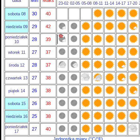
data
Min
Maks
23-02
02-05
05-08
08-11
11-14
14-17
17-20
30
40
sobota 08
29
42
niedziela 09
poniedziałek
28
39
10
27
37
wtorek 11
28
37
środa 12
27
38
czwartek 13
26
38
piątek 14
26
38
sobota 15
25
38
niedziela 16
poniedziałek
27
40
17
Jednostka miary (°C/°F)