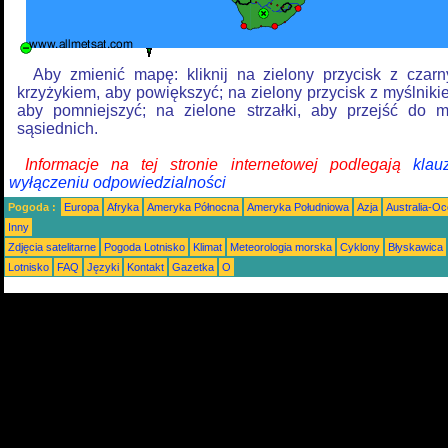
Aby zmienić mapę: kliknij na zielony przycisk z czar
krzyżykiem, aby powiększyć; na zielony przycisk z myślniki
aby pomniejszyć; na zielone strzałki, aby przejść do 
sąsiednich.
Informacje na tej stronie internetowej podlegają
klau
wyłączeniu odpowiedzialności
Pogoda :
Europa
Afryka
Ameryka Północna
Ameryka Południowa
Azja
Australia-Oc
Inny
Zdjęcia satelitarne
Pogoda Lotnisko
Klimat
Meteorologia morska
Cyklony
Błyskawica
Lotnisko
FAQ
Języki
Kontakt
Gazetka
O