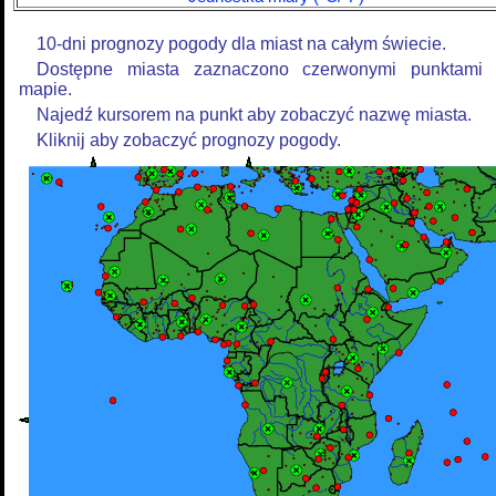
10-dni prognozy pogody dla miast na całym świecie.
Dostępne miasta zaznaczono czerwonymi punktami
mapie.
Najedź kursorem na punkt aby zobaczyć nazwę miasta.
Kliknij aby zobaczyć prognozy pogody.