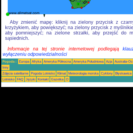
Aby zmienić mapę: kliknij na zielony przycisk z czar
krzyżykiem, aby powiększyć; na zielony przycisk z myślniki
aby pomniejszyć; na zielone strzałki, aby przejść do 
sąsiednich.
Informacje na tej stronie internetowej podlegają
klau
wyłączeniu odpowiedzialności
Pogoda :
Europa
Afryka
Ameryka Północna
Ameryka Południowa
Azja
Australia-Oc
Inny
Zdjęcia satelitarne
Pogoda Lotnisko
Klimat
Meteorologia morska
Cyklony
Błyskawica
Lotnisko
FAQ
Języki
Kontakt
Gazetka
O