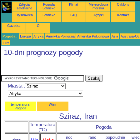
Zdjęcia
Pogoda
Klimat
Meteorologia
Cyklony
satelitarne
Lotnisko
morska
Błyskawica
Lotnisko
FAQ
Języki
Kontakt
Gazetka
O
Pogoda :
Europa
Afryka
Ameryka Północna
Ameryka Południowa
Azja
Australia-Oc
Inny
10-dni prognozy pogody
Miasta :
temperatura,
Wiatr
Pogoda
Sziraz, Iran
Temperatura
Pogoda
(°C)
noc
rano
popołudnie
wiec