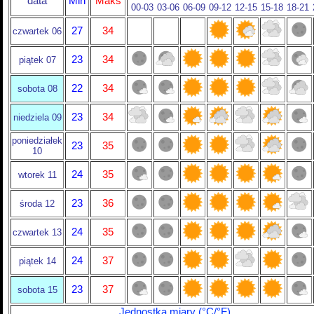
data
Min
Maks
00-03
03-06
06-09
09-12
12-15
15-18
18-21
27
34
czwartek 06
23
34
piątek 07
22
34
sobota 08
23
34
niedziela 09
poniedziałek
23
35
10
24
35
wtorek 11
23
36
środa 12
24
35
czwartek 13
24
37
piątek 14
23
37
sobota 15
Jednostka miary (°C/°F)