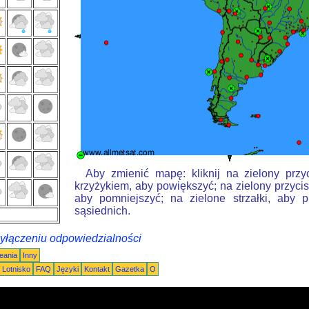
Aby zmienić mapę: kliknij na zielony przy
krzyżykiem, aby powiększyć; na zielony przycis
aby pomniejszyć; na zielone strzałki, aby 
sąsiednich.
wyłączeniu odpowiedzialności
eania
Inny
Lotnisko
FAQ
Języki
Kontakt
Gazetka
O