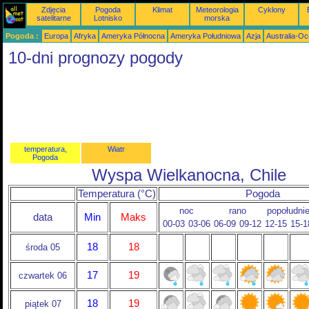
Zdjęcia
Pogoda
Klimat
Meteorologia
Cyklony
satelitarne
Lotnisko
morska
Pogoda :
Europa
Afryka
Ameryka Północna
Ameryka Południowa
Azja
Australia-Oc
10-dni prognozy pogody
temperatura,
Wiatr
Pogoda
Wyspa Wielkanocna, Chile
Temperatura (°C)
Pogoda
noc
rano
popołudni
data
Min
Maks
00-03
03-06
06-09
09-12
12-15
15-1
18
18
środa 05
17
19
czwartek 06
18
19
piątek 07