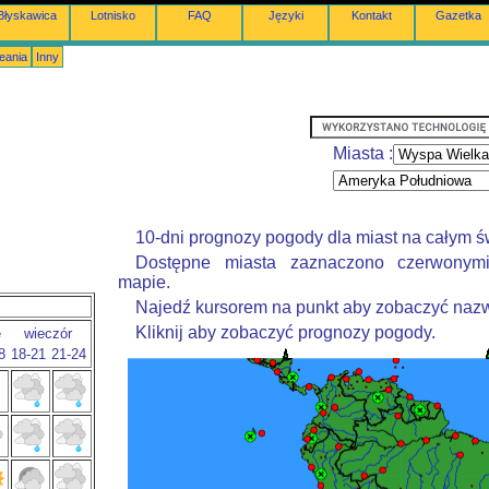
Błyskawica
Lotnisko
FAQ
Języki
Kontakt
Gazetka
eania
Inny
Miasta :
10-dni prognozy pogody dla miast na całym ś
Dostępne miasta zaznaczono czerwonym
mapie.
Najedź kursorem na punkt aby zobaczyć nazw
Kliknij aby zobaczyć prognozy pogody.
e
wieczór
8
18-21
21-24