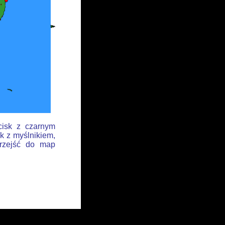
cisk z czarnym
k z myślnikiem,
przejść do map