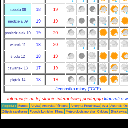
18
19
sobota 08
19
19
niedziela 09
19
20
poniedziałek 10
18
20
wtorek 11
18
19
środa 12
17
19
czwartek 13
18
19
piątek 14
Jednostka miary (°C/°F)
Informacje na tej stronie internetowej podlegają
klauzuli o 
Pogoda :
Europa
Afryka
Ameryka Północna
Ameryka Południowa
Azja
Australia-Oc
Zdjęcia satelitarne
Pogoda Lotnisko
Klimat
Meteorologia morska
Cyklony
Błyskawica