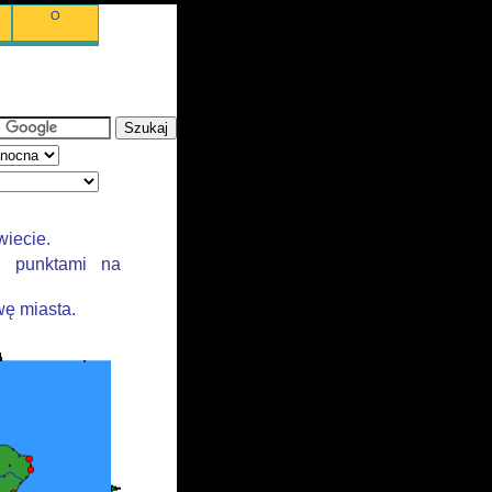
O
wiecie.
i punktami na
ę miasta.