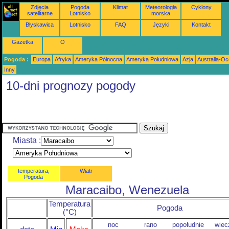
Zdjęcia
Pogoda
Klimat
Meteorologia
Cyklony
satelitarne
Lotnisko
morska
Błyskawica
Lotnisko
FAQ
Języki
Kontakt
Gazetka
O
Pogoda :
Europa
Afryka
Ameryka Północna
Ameryka Południowa
Azja
Australia-Oc
Inny
10-dni prognozy pogody
Miasta :
temperatura,
Wiatr
Pogoda
Maracaibo, Wenezuela
Temperatura
Pogoda
(°C)
noc
rano
popołudnie
wiec