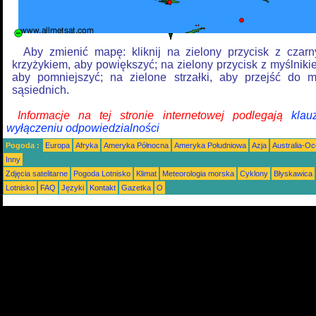
Aby zmienić mapę: kliknij na zielony przycisk z czar
krzyżykiem, aby powiększyć; na zielony przycisk z myślniki
aby pomniejszyć; na zielone strzałki, aby przejść do 
sąsiednich.
Informacje na tej stronie internetowej podlegają
klau
wyłączeniu odpowiedzialności
Pogoda :
Europa
Afryka
Ameryka Północna
Ameryka Południowa
Azja
Australia-Oc
Inny
Zdjęcia satelitarne
Pogoda Lotnisko
Klimat
Meteorologia morska
Cyklony
Błyskawica
Lotnisko
FAQ
Języki
Kontakt
Gazetka
O