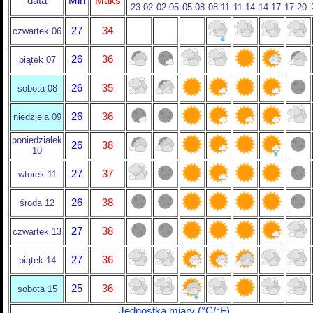
data
Min
Maks
23-02
02-05
05-08
08-11
11-14
14-17
17-20
27
34
czwartek 06
26
36
piątek 07
26
35
sobota 08
26
36
niedziela 09
poniedziałek
26
38
10
27
37
wtorek 11
26
38
środa 12
27
38
czwartek 13
27
36
piątek 14
25
36
sobota 15
Jednostka miary (°C/°F)