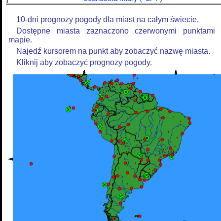
10-dni prognozy pogody dla miast na całym świecie.
Dostępne miasta zaznaczono czerwonymi punktami
mapie.
Najedź kursorem na punkt aby zobaczyć nazwę miasta.
Kliknij aby zobaczyć prognozy pogody.