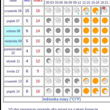
data
Min
Maks
00-03
03-06
06-09
09-12
12-15
15-18
18-21
15
16
czwartek 06
5
14
piątek 07
6
14
sobota 08
5
15
niedziela 09
poniedziałek
4
13
10
4
12
wtorek 11
6
9
środa 12
6
15
czwartek 13
6
16
piątek 14
Jednostka miary (°C/°F)
10-dni prognozy pogody dla miast na całym świecie.