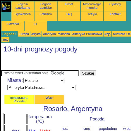
Zdjęcia
Pogoda
Klimat
Meteorologia
Cyklony
satelitarne
Lotnisko
morska
Błyskawica
Lotnisko
FAQ
Języki
Kontakt
Gazetka
O
Pogoda :
Europa
Afryka
Ameryka Północna
Ameryka Południowa
Azja
Australia-Oc
Inny
10-dni prognozy pogody
Miasta :
temperatura,
Wiatr
Pogoda
Rosario, Argentyna
Temperatura
Pogoda
(°C)
noc
rano
popołudnie
wiec