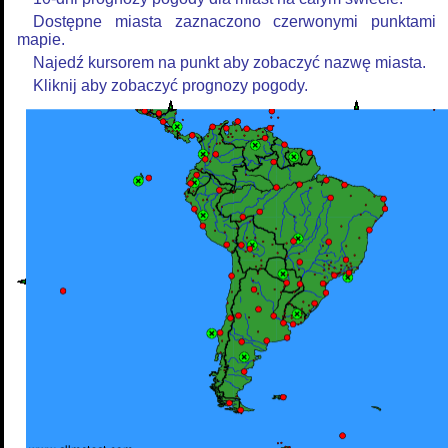
Dostępne miasta zaznaczono czerwonymi punktami
mapie.
Najedź kursorem na punkt aby zobaczyć nazwę miasta.
Kliknij aby zobaczyć prognozy pogody.