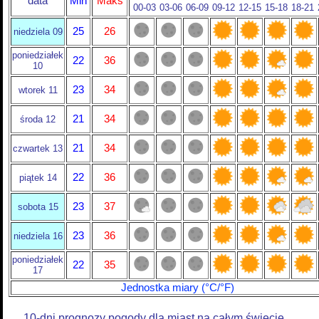
data
Min
Maks
00-03
03-06
06-09
09-12
12-15
15-18
18-21
25
26
niedziela 09
poniedziałek
22
36
10
23
34
wtorek 11
21
34
środa 12
21
34
czwartek 13
22
36
piątek 14
23
37
sobota 15
23
36
niedziela 16
poniedziałek
22
35
17
Jednostka miary (°C/°F)
10-dni prognozy pogody dla miast na całym świecie.