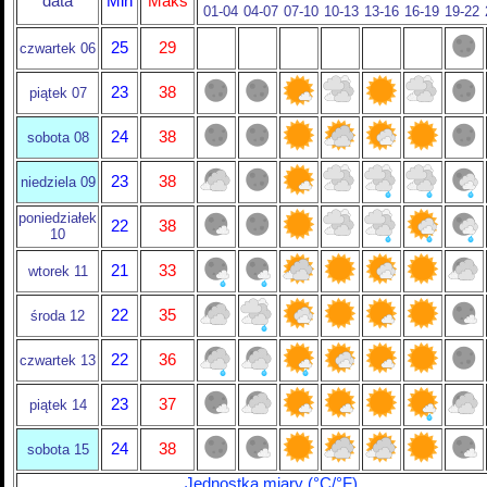
data
Min
Maks
01-04
04-07
07-10
10-13
13-16
16-19
19-22
25
29
czwartek 06
23
38
piątek 07
24
38
sobota 08
23
38
niedziela 09
poniedziałek
22
38
10
21
33
wtorek 11
22
35
środa 12
22
36
czwartek 13
23
37
piątek 14
24
38
sobota 15
Jednostka miary (°C/°F)