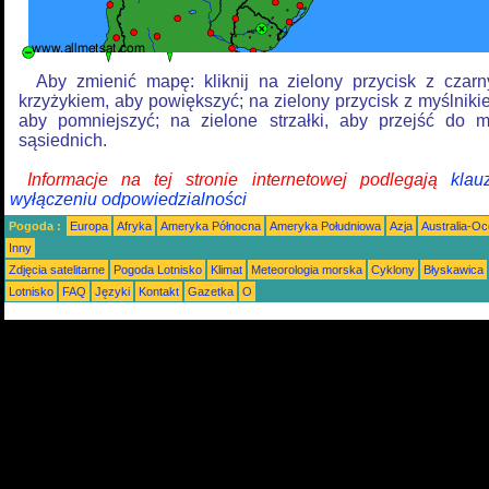
Aby zmienić mapę: kliknij na zielony przycisk z czar
krzyżykiem, aby powiększyć; na zielony przycisk z myślniki
aby pomniejszyć; na zielone strzałki, aby przejść do 
sąsiednich.
Informacje na tej stronie internetowej podlegają
klau
wyłączeniu odpowiedzialności
Pogoda :
Europa
Afryka
Ameryka Północna
Ameryka Południowa
Azja
Australia-Oc
Inny
Zdjęcia satelitarne
Pogoda Lotnisko
Klimat
Meteorologia morska
Cyklony
Błyskawica
Lotnisko
FAQ
Języki
Kontakt
Gazetka
O