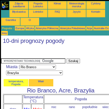
Zdjęcia
Pogoda
Klimat
Meteorologia
Cyklony
satelitarne
Lotnisko
morska
Błyskawica
Lotnisko
FAQ
Języki
Kontakt
Gazetka
O
Pogoda :
Europa
Afryka
Ameryka Północna
Ameryka Południowa
Azja
Australia-Oc
Inny
10-dni prognozy pogody
Miasta :
temperatura,
Wiatr
Pogoda
Rio Branco, Acre, Brazylia
Temperatura
Pogoda
(°C)
noc
rano
popołudnie
wiec