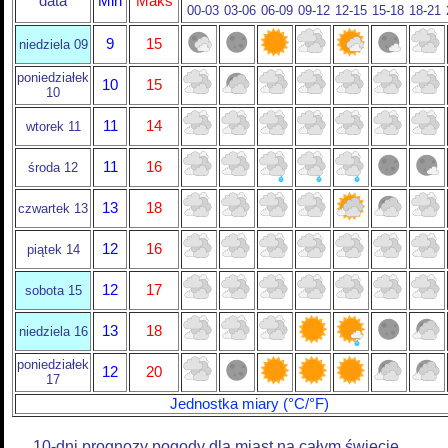
data
Min
Maks
00-03
03-06
06-09
09-12
12-15
15-18
18-21
9
15
niedziela 09
poniedziałek
10
15
10
11
14
wtorek 11
11
16
środa 12
13
18
czwartek 13
12
16
piątek 14
12
17
sobota 15
13
18
niedziela 16
poniedziałek
12
20
17
Jednostka miary (°C/°F)
10-dni prognozy pogody dla miast na całym świecie.