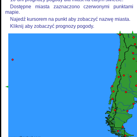
Dostępne miasta zaznaczono czerwonymi punktami
mapie.
Najedź kursorem na punkt aby zobaczyć nazwę miasta.
Kliknij aby zobaczyć prognozy pogody.