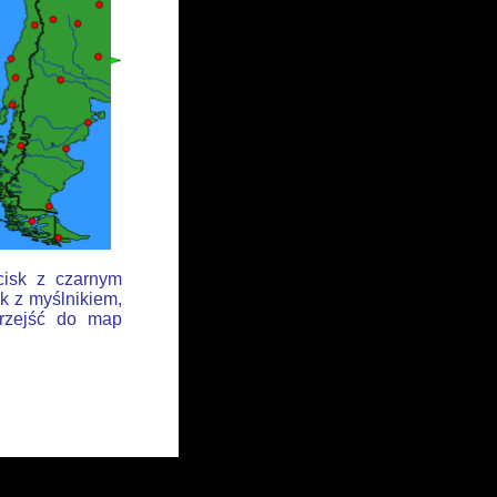
cisk z czarnym
k z myślnikiem,
przejść do map