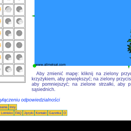
Aby zmienić mapę: kliknij na zielony przy
krzyżykiem, aby powiększyć; na zielony przycis
aby pomniejszyć; na zielone strzałki, aby 
sąsiednich.
wyłączeniu odpowiedzialności
eania
Inny
Lotnisko
FAQ
Języki
Kontakt
Gazetka
O