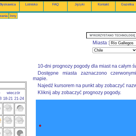
Błyskawica
Lotnisko
FAQ
Języki
Kontakt
Gazetka
eania
Inny
Miasta :
10-dni prognozy pogody dla miast na całym ś
Dostępne miasta zaznaczono czerwonym
mapie.
Najedź kursorem na punkt aby zobaczyć nazw
Kliknij aby zobaczyć prognozy pogody.
e
wieczór
8
18-21
21-24