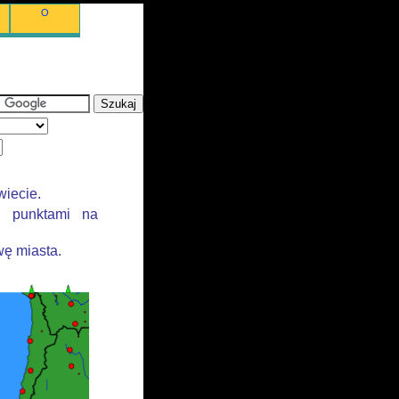
O
wiecie.
i punktami na
ę miasta.