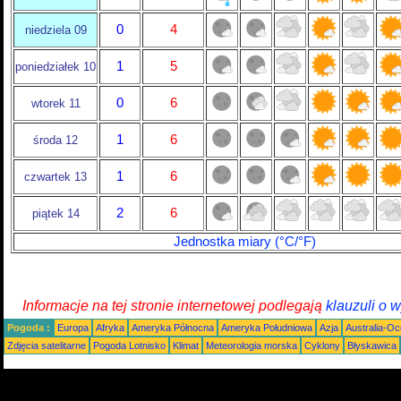
0
4
niedziela 09
1
5
poniedziałek 10
0
6
wtorek 11
1
6
środa 12
1
6
czwartek 13
2
6
piątek 14
Jednostka miary (°C/°F)
Informacje na tej stronie internetowej podlegają
klauzuli o 
Pogoda :
Europa
Afryka
Ameryka Północna
Ameryka Południowa
Azja
Australia-Oc
Zdjęcia satelitarne
Pogoda Lotnisko
Klimat
Meteorologia morska
Cyklony
Błyskawica