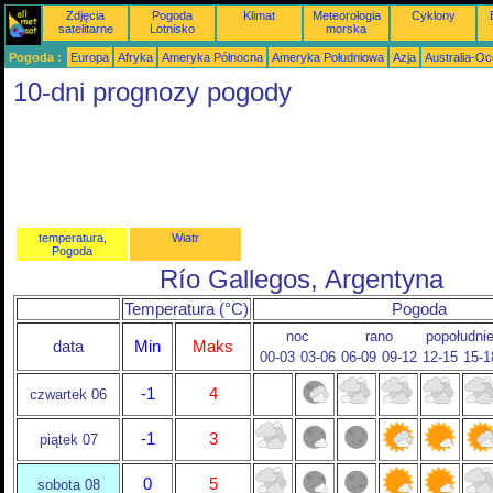
Zdjęcia
Pogoda
Klimat
Meteorologia
Cyklony
satelitarne
Lotnisko
morska
Pogoda :
Europa
Afryka
Ameryka Północna
Ameryka Południowa
Azja
Australia-Oc
10-dni prognozy pogody
temperatura,
Wiatr
Pogoda
Río Gallegos, Argentyna
Temperatura (°C)
Pogoda
noc
rano
popołudni
data
Min
Maks
00-03
03-06
06-09
09-12
12-15
15-1
-1
4
czwartek 06
-1
3
piątek 07
0
5
sobota 08