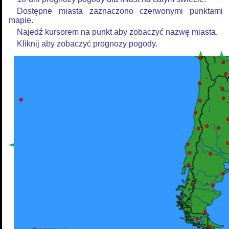
Dostępne miasta zaznaczono czerwonymi punktami
mapie.
Najedź kursorem na punkt aby zobaczyć nazwę miasta.
Kliknij aby zobaczyć prognozy pogody.