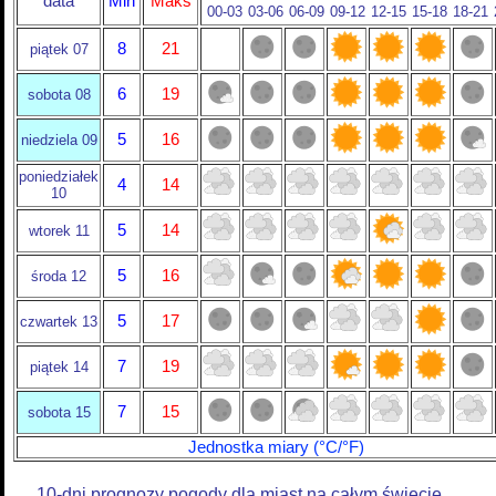
data
Min
Maks
00-03
03-06
06-09
09-12
12-15
15-18
18-21
8
21
piątek 07
6
19
sobota 08
5
16
niedziela 09
poniedziałek
4
14
10
5
14
wtorek 11
5
16
środa 12
5
17
czwartek 13
7
19
piątek 14
7
15
sobota 15
Jednostka miary (°C/°F)
10-dni prognozy pogody dla miast na całym świecie.