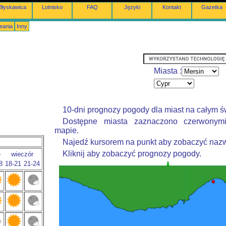
Błyskawica
Lotnisko
FAQ
Języki
Kontakt
Gazetka
eania
Inny
Miasta :
10-dni prognozy pogody dla miast na całym ś
Dostępne miasta zaznaczono czerwonym
mapie.
Najedź kursorem na punkt aby zobaczyć nazw
Kliknij aby zobaczyć prognozy pogody.
e
wieczór
8
18-21
21-24