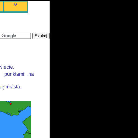
O
wiecie.
i punktami na
ę miasta.