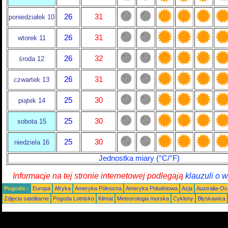
26
31
poniedziałek 10
26
31
wtorek 11
26
32
środa 12
26
31
czwartek 13
25
30
piątek 14
25
30
sobota 15
25
30
niedziela 16
Jednostka miary (°C/°F)
Informacje na tej stronie internetowej podlegają
klauzuli o 
Pogoda :
Europa
Afryka
Ameryka Północna
Ameryka Południowa
Azja
Australia-Oc
Zdjęcia satelitarne
Pogoda Lotnisko
Klimat
Meteorologia morska
Cyklony
Błyskawica