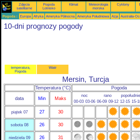
Zdjęcia
Pogoda
Klimat
Meteorologia
Cyklony
satelitarne
Lotnisko
morska
Pogoda :
Europa
Afryka
Ameryka Północna
Ameryka Południowa
Azja
Australia-Oc
10-dni prognozy pogody
temperatura,
Wiatr
Pogoda
Mersin, Turcja
Temperatura (°C)
Pogoda
noc
rano
popołudni
data
Min
Maks
00-03
03-06
06-09
09-12
12-15
15-1
27
30
piątek 07
26
30
sobota 08
26
31
niedziela 09