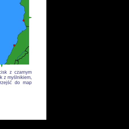
cisk z czarnym
k z myślnikiem,
przejść do map