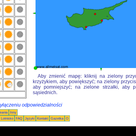
Aby zmienić mapę: kliknij na zielony przy
krzyżykiem, aby powiększyć; na zielony przycis
aby pomniejszyć; na zielone strzałki, aby 
sąsiednich.
wyłączeniu odpowiedzialności
eania
Inny
Lotnisko
FAQ
Języki
Kontakt
Gazetka
O