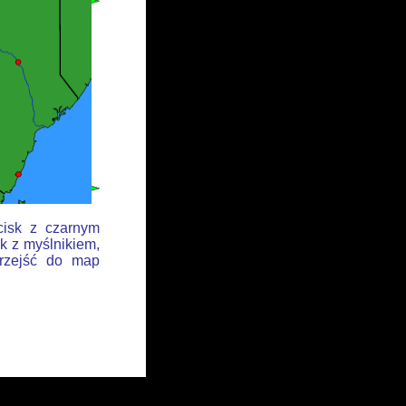
cisk z czarnym
k z myślnikiem,
przejść do map