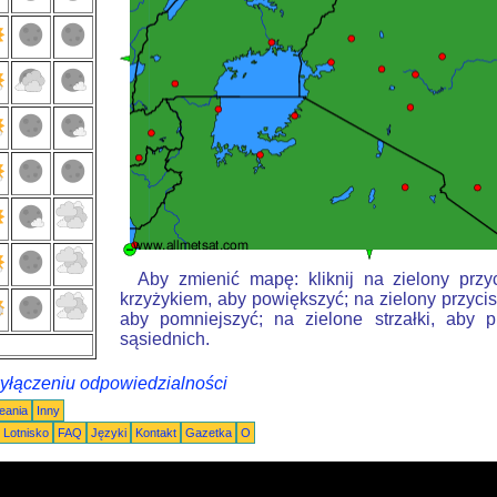
Aby zmienić mapę: kliknij na zielony przy
krzyżykiem, aby powiększyć; na zielony przycis
aby pomniejszyć; na zielone strzałki, aby 
sąsiednich.
wyłączeniu odpowiedzialności
eania
Inny
Lotnisko
FAQ
Języki
Kontakt
Gazetka
O