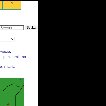
O
wiecie.
i punktami na
ę miasta.