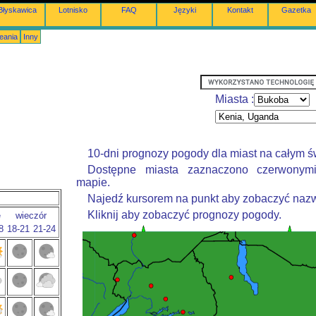
Błyskawica
Lotnisko
FAQ
Języki
Kontakt
Gazetka
eania
Inny
Miasta :
10-dni prognozy pogody dla miast na całym ś
Dostępne miasta zaznaczono czerwonym
mapie.
Najedź kursorem na punkt aby zobaczyć nazw
Kliknij aby zobaczyć prognozy pogody.
e
wieczór
8
18-21
21-24