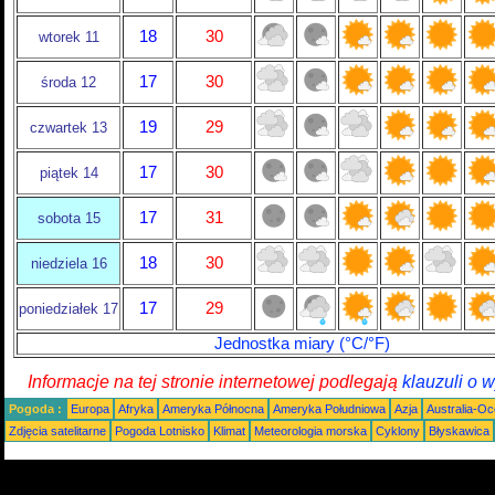
18
30
wtorek 11
17
30
środa 12
19
29
czwartek 13
17
30
piątek 14
17
31
sobota 15
18
30
niedziela 16
17
29
poniedziałek 17
Jednostka miary (°C/°F)
Informacje na tej stronie internetowej podlegają
klauzuli o 
Pogoda :
Europa
Afryka
Ameryka Północna
Ameryka Południowa
Azja
Australia-Oc
Zdjęcia satelitarne
Pogoda Lotnisko
Klimat
Meteorologia morska
Cyklony
Błyskawica