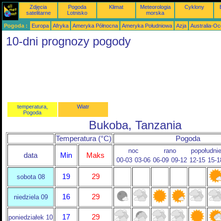
Zdjęcia
Pogoda
Klimat
Meteorologia
Cyklony
satelitarne
Lotnisko
morska
Pogoda :
Europa
Afryka
Ameryka Północna
Ameryka Południowa
Azja
Australia-Oc
10-dni prognozy pogody
temperatura,
Wiatr
Pogoda
Bukoba, Tanzania
Temperatura (°C)
Pogoda
noc
rano
popołudni
data
Min
Maks
00-03
03-06
06-09
09-12
12-15
15-1
19
29
sobota 08
16
29
niedziela 09
17
29
poniedziałek 10