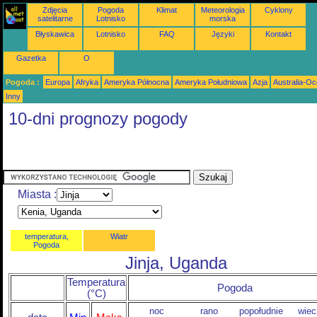
Zdjęcia
Pogoda
Klimat
Meteorologia
Cyklony
satelitarne
Lotnisko
morska
Błyskawica
Lotnisko
FAQ
Języki
Kontakt
Gazetka
O
Pogoda :
Europa
Afryka
Ameryka Północna
Ameryka Południowa
Azja
Australia-Oc
Inny
10-dni prognozy pogody
Miasta :
temperatura,
Wiatr
Pogoda
Jinja, Uganda
Temperatura
Pogoda
(°C)
noc
rano
popołudnie
wiec