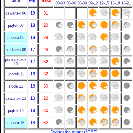
data
Min
Maks
00-03
03-06
06-09
09-12
12-15
15-18
18-21
19
31
czwartek 06
18
29
piątek 07
18
28
sobota 08
17
28
niedziela 09
poniedziałek
17
32
10
18
32
wtorek 11
18
30
środa 12
19
29
czwartek 13
18
30
piątek 14
18
32
sobota 15
Jednostka miary (°C/°F)