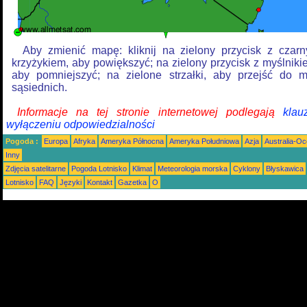
Aby zmienić mapę: kliknij na zielony przycisk z czar
krzyżykiem, aby powiększyć; na zielony przycisk z myślniki
aby pomniejszyć; na zielone strzałki, aby przejść do 
sąsiednich.
Informacje na tej stronie internetowej podlegają
klau
wyłączeniu odpowiedzialności
Pogoda :
Europa
Afryka
Ameryka Północna
Ameryka Południowa
Azja
Australia-Oc
Inny
Zdjęcia satelitarne
Pogoda Lotnisko
Klimat
Meteorologia morska
Cyklony
Błyskawica
Lotnisko
FAQ
Języki
Kontakt
Gazetka
O