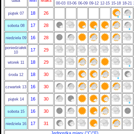
data
Min
Maks
00-03
03-06
06-09
09-12
12-15
15-18
18-21
18
26
piątek 07
17
28
sobota 08
16
28
niedziela 09
poniedziałek
17
29
10
18
29
wtorek 11
18
30
środa 12
16
30
czwartek 13
16
30
piątek 14
16
30
sobota 15
17
31
niedziela 16
Jednostka miary (°C/°F)