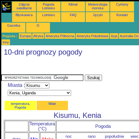
Zdjęcia
Pogoda
Klimat
Meteorologia
Cyklony
satelitarne
Lotnisko
morska
Błyskawica
Lotnisko
FAQ
Języki
Kontakt
Gazetka
O
Pogoda :
Europa
Afryka
Ameryka Północna
Ameryka Południowa
Azja
Australia-Oc
Inny
10-dni prognozy pogody
Miasta :
temperatura,
Wiatr
Pogoda
Kisumu, Kenia
Temperatura
Pogoda
(°C)
noc
rano
popołudnie
wiec