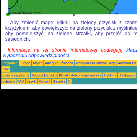
Aby zmienić mapę: kliknij na zielony przycisk z czar
krzyżykiem, aby powiększyć; na zielony przycisk z myślniki
aby pomniejszyć; na zielone strzałki, aby przejść do 
sąsiednich.
Informacje na tej stronie internetowej podlegają
klau
wyłączeniu odpowiedzialności
Pogoda :
Europa
Afryka
Ameryka Północna
Ameryka Południowa
Azja
Australia-Oc
Inny
Zdjęcia satelitarne
Pogoda Lotnisko
Klimat
Meteorologia morska
Cyklony
Błyskawica
Lotnisko
FAQ
Języki
Kontakt
Gazetka
O