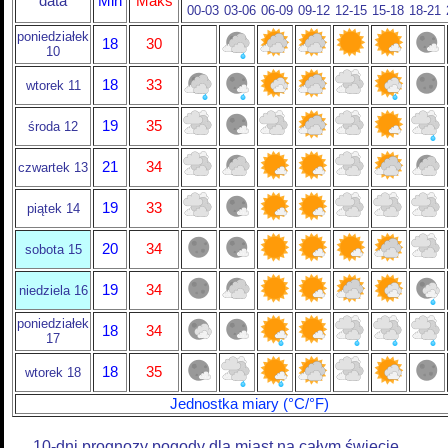
data
Min
Maks
00-03
03-06
06-09
09-12
12-15
15-18
18-21
poniedziałek
18
30
10
18
33
wtorek 11
19
35
środa 12
21
34
czwartek 13
19
33
piątek 14
20
34
sobota 15
19
34
niedziela 16
poniedziałek
18
34
17
18
35
wtorek 18
Jednostka miary (°C/°F)
10-dni prognozy pogody dla miast na całym świecie.