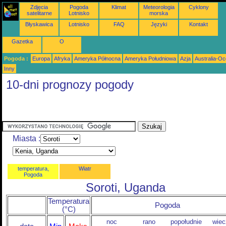
Zdjęcia
Pogoda
Klimat
Meteorologia
Cyklony
satelitarne
Lotnisko
morska
Błyskawica
Lotnisko
FAQ
Języki
Kontakt
Gazetka
O
Pogoda :
Europa
Afryka
Ameryka Północna
Ameryka Południowa
Azja
Australia-Oc
Inny
10-dni prognozy pogody
Miasta :
temperatura,
Wiatr
Pogoda
Soroti, Uganda
Temperatura
Pogoda
(°C)
noc
rano
popołudnie
wiec