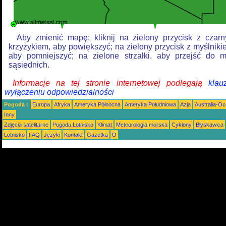
Aby zmienić mapę: kliknij na zielony przycisk z czar
krzyżykiem, aby powiększyć; na zielony przycisk z myślniki
aby pomniejszyć; na zielone strzałki, aby przejść do 
sąsiednich.
Informacje na tej stronie internetowej podlegają
klau
wyłączeniu odpowiedzialności
Pogoda :
Europa
Afryka
Ameryka Północna
Ameryka Południowa
Azja
Australia-Oc
Inny
Zdjęcia satelitarne
Pogoda Lotnisko
Klimat
Meteorologia morska
Cyklony
Błyskawica
Lotnisko
FAQ
Języki
Kontakt
Gazetka
O