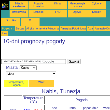
Zdjęcia
Pogoda
Klimat
Meteorologia
Cyklony
satelitarne
Lotnisko
morska
Błyskawica
Lotnisko
FAQ
Języki
Kontakt
Gazetka
O
Pogoda :
Europa
Afryka
Ameryka Północna
Ameryka Południowa
Azja
Australia-Oc
Inny
10-dni prognozy pogody
Miasta :
temperatura,
Wiatr
Pogoda
Kabis, Tunezja
Temperatura
Pogoda
(°C)
noc
rano
popołudnie
wiec