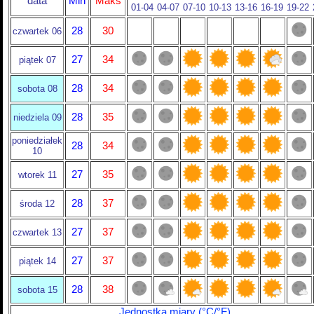
data
Min
Maks
01-04
04-07
07-10
10-13
13-16
16-19
19-22
28
30
czwartek 06
27
34
piątek 07
28
34
sobota 08
28
35
niedziela 09
poniedziałek
28
34
10
27
35
wtorek 11
28
37
środa 12
27
37
czwartek 13
27
37
piątek 14
28
38
sobota 15
Jednostka miary (°C/°F)