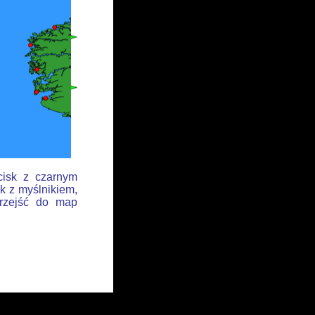
cisk z czarnym
k z myślnikiem,
przejść do map