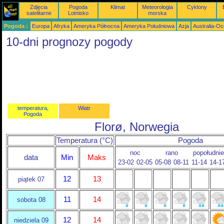
Zdjęcia
Pogoda
Klimat
Meteorologia
Cyklony
satelitarne
Lotnisko
morska
Pogoda :
Europa
Afryka
Ameryka Północna
Ameryka Południowa
Azja
Australia-Oc
10-dni prognozy pogody
temperatura,
Wiatr
Pogoda
Florø, Norwegia
Temperatura (°C)
Pogoda
noc
rano
popołudnie
data
Min
Maks
23-02
02-05
05-08
08-11
11-14
14-1
12
13
piątek 07
11
14
sobota 08
12
14
niedziela 09