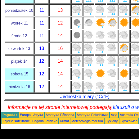
11
13
poniedziałek 10
11
12
wtorek 11
11
14
środa 12
13
16
czwartek 13
12
14
piątek 14
12
14
sobota 15
12
14
niedziela 16
Jednostka miary (°C/°F)
Informacje na tej stronie internetowej podlegają
klauzuli o 
Pogoda :
Europa
Afryka
Ameryka Północna
Ameryka Południowa
Azja
Australia-Oc
Zdjęcia satelitarne
Pogoda Lotnisko
Klimat
Meteorologia morska
Cyklony
Błyskawica