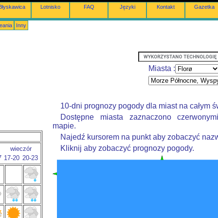
Błyskawica
Lotnisko
FAQ
Języki
Kontakt
Gazetka
eania
Inny
Miasta :
10-dni prognozy pogody dla miast na całym ś
Dostępne miasta zaznaczono czerwonym
mapie.
Najedź kursorem na punkt aby zobaczyć nazw
Kliknij aby zobaczyć prognozy pogody.
wieczór
7
17-20
20-23