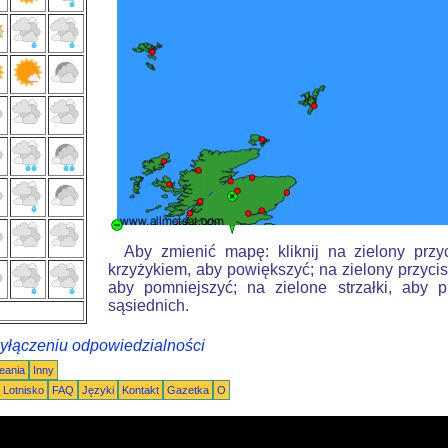
Aby zmienić mapę: kliknij na zielony przy
krzyżykiem, aby powiększyć; na zielony przycis
aby pomniejszyć; na zielone strzałki, aby 
sąsiednich.
wyłączeniu odpowiedzialności
eania
Inny
Lotnisko
FAQ
Języki
Kontakt
Gazetka
O