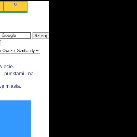
O
wiecie.
i punktami na
ę miasta.