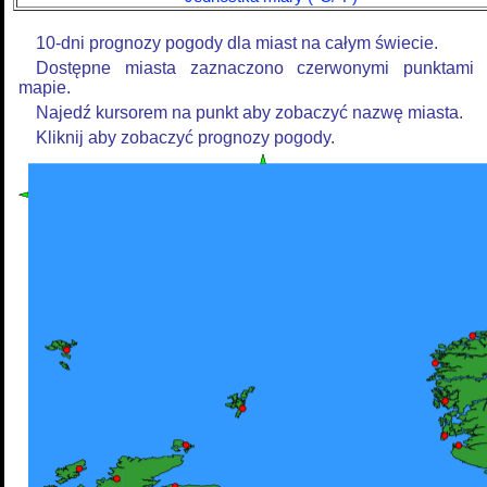
10-dni prognozy pogody dla miast na całym świecie.
Dostępne miasta zaznaczono czerwonymi punktami
mapie.
Najedź kursorem na punkt aby zobaczyć nazwę miasta.
Kliknij aby zobaczyć prognozy pogody.