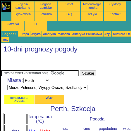
Zdjęcia
Pogoda
Klimat
Meteorologia
Cyklony
satelitarne
Lotnisko
morska
Błyskawica
Lotnisko
FAQ
Języki
Kontakt
Gazetka
O
Pogoda :
Europa
Afryka
Ameryka Północna
Ameryka Południowa
Azja
Australia-Oc
Inny
10-dni prognozy pogody
Miasta :
temperatura,
Wiatr
Pogoda
Perth, Szkocja
Temperatura
Pogoda
(°C)
noc
rano
popołudnie
wiec