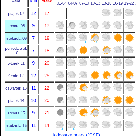
data
Min
Maks
01-04
04-07
07-10
10-13
13-16
16-19
19-22
12
17
piątek 07
9
17
sobota 08
7
18
niedziela 09
poniedziałek
7
18
10
9
20
wtorek 11
12
25
środa 12
11
22
czwartek 13
10
20
piątek 14
9
21
sobota 15
11
14
niedziela 16
Jednostka miary (°C/°F)