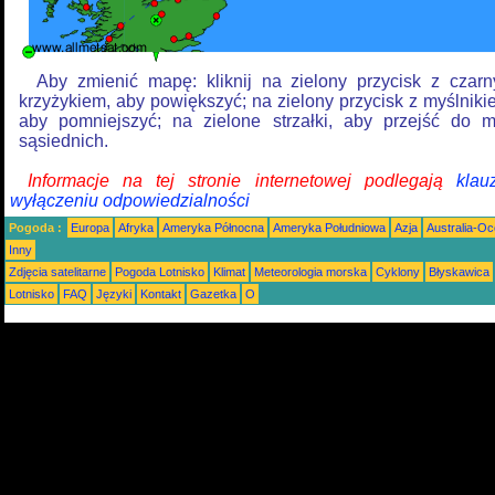
Aby zmienić mapę: kliknij na zielony przycisk z czar
krzyżykiem, aby powiększyć; na zielony przycisk z myślniki
aby pomniejszyć; na zielone strzałki, aby przejść do 
sąsiednich.
Informacje na tej stronie internetowej podlegają
klau
wyłączeniu odpowiedzialności
Pogoda :
Europa
Afryka
Ameryka Północna
Ameryka Południowa
Azja
Australia-Oc
Inny
Zdjęcia satelitarne
Pogoda Lotnisko
Klimat
Meteorologia morska
Cyklony
Błyskawica
Lotnisko
FAQ
Języki
Kontakt
Gazetka
O