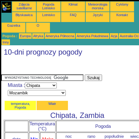
Zdjęcia
Pogoda
Klimat
Meteorologia
Cyklony
satelitarne
Lotnisko
morska
Błyskawica
Lotnisko
FAQ
Języki
Kontakt
Gazetka
O
Pogoda :
Europa
Afryka
Ameryka Północna
Ameryka Południowa
Azja
Australia-Oc
Inny
10-dni prognozy pogody
Miasta :
temperatura,
Wiatr
Pogoda
Chipata, Zambia
Temperatura
Pogoda
(°C)
noc
rano
popołudnie
wiec