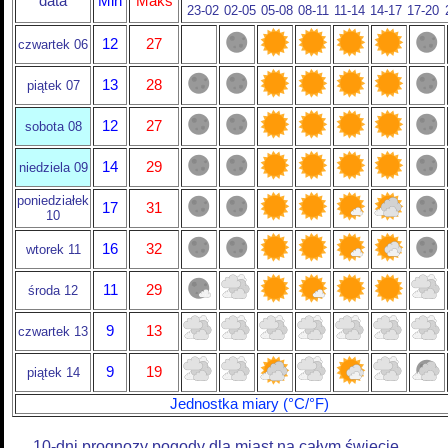
data
Min
Maks
23-02
02-05
05-08
08-11
11-14
14-17
17-20
12
27
czwartek 06
13
28
piątek 07
12
27
sobota 08
14
29
niedziela 09
poniedziałek
17
31
10
16
32
wtorek 11
11
29
środa 12
9
13
czwartek 13
9
19
piątek 14
Jednostka miary (°C/°F)
10-dni prognozy pogody dla miast na całym świecie.