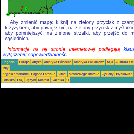
Aby zmienić mapę: kliknij na zielony przycisk z czar
krzyżykiem, aby powiększyć; na zielony przycisk z myślniki
aby pomniejszyć; na zielone strzałki, aby przejść do 
sąsiednich.
Informacje na tej stronie internetowej podlegają
klau
wyłączeniu odpowiedzialności
Pogoda :
Europa
Afryka
Ameryka Północna
Ameryka Południowa
Azja
Australia-Oc
Inny
Zdjęcia satelitarne
Pogoda Lotnisko
Klimat
Meteorologia morska
Cyklony
Błyskawica
Lotnisko
FAQ
Języki
Kontakt
Gazetka
O