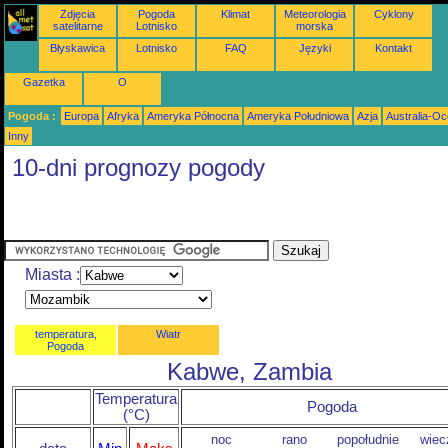
Zdjęcia
Pogoda
Klimat
Meteorologia
Cyklony
satelitarne
Lotnisko
morska
Błyskawica
Lotnisko
FAQ
Języki
Kontakt
Gazetka
O
Pogoda :
Europa
Afryka
Ameryka Północna
Ameryka Południowa
Azja
Australia-Oc
Inny
10-dni prognozy pogody
Miasta :
temperatura,
Wiatr
Pogoda
Kabwe, Zambia
Temperatura
Pogoda
(°C)
noc
rano
popołudnie
wiec