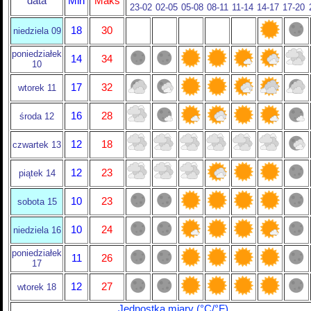
data
Min
Maks
23-02
02-05
05-08
08-11
11-14
14-17
17-20
18
30
niedziela 09
poniedziałek
14
34
10
17
32
wtorek 11
16
28
środa 12
12
18
czwartek 13
12
23
piątek 14
10
23
sobota 15
10
24
niedziela 16
poniedziałek
11
26
17
12
27
wtorek 18
Jednostka miary (°C/°F)