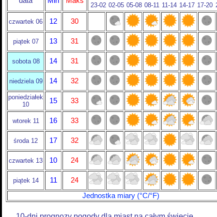
data
Min
Maks
23-02
02-05
05-08
08-11
11-14
14-17
17-20
12
30
czwartek 06
13
31
piątek 07
14
31
sobota 08
14
32
niedziela 09
poniedziałek
15
33
10
16
33
wtorek 11
17
32
środa 12
10
24
czwartek 13
11
24
piątek 14
Jednostka miary (°C/°F)
10-dni prognozy pogody dla miast na całym świecie.