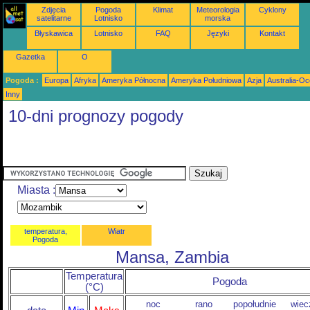
Zdjęcia
Pogoda
Klimat
Meteorologia
Cyklony
satelitarne
Lotnisko
morska
Błyskawica
Lotnisko
FAQ
Języki
Kontakt
Gazetka
O
Pogoda :
Europa
Afryka
Ameryka Północna
Ameryka Południowa
Azja
Australia-Oc
Inny
10-dni prognozy pogody
Miasta :
temperatura,
Wiatr
Pogoda
Mansa, Zambia
Temperatura
Pogoda
(°C)
noc
rano
popołudnie
wiec