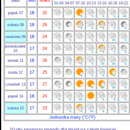
data
Min
Maks
01-04
04-07
07-10
10-13
13-16
16-19
19-22
18
25
piątek 07
18
26
sobota 08
18
24
niedziela 09
poniedziałek
17
24
10
18
26
wtorek 11
17
25
środa 12
17
27
czwartek 13
18
24
piątek 14
17
23
sobota 15
Jednostka miary (°C/°F)
10-dni prognozy pogody dla miast na całym świecie.