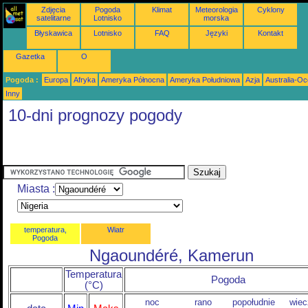
Zdjęcia
Pogoda
Klimat
Meteorologia
Cyklony
satelitarne
Lotnisko
morska
Błyskawica
Lotnisko
FAQ
Języki
Kontakt
Gazetka
O
Pogoda :
Europa
Afryka
Ameryka Północna
Ameryka Południowa
Azja
Australia-Oc
Inny
10-dni prognozy pogody
Miasta :
temperatura,
Wiatr
Pogoda
Ngaoundéré, Kamerun
Temperatura
Pogoda
(°C)
noc
rano
popołudnie
wiec