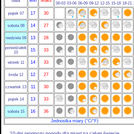
data
Min
Maks
00-03
03-06
06-09
09-12
12-15
15-18
18-21
17
30
piątek 07
14
27
sobota 08
13
28
niedziela 09
poniedziałek
15
33
10
14
33
wtorek 11
12
27
środa 12
11
30
czwartek 13
13
33
piątek 14
16
36
sobota 15
Jednostka miary (°C/°F)
10-dni prognozy pogody dla miast na całym świecie.