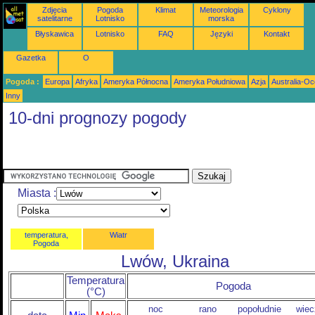
Zdjęcia
Pogoda
Klimat
Meteorologia
Cyklony
satelitarne
Lotnisko
morska
Błyskawica
Lotnisko
FAQ
Języki
Kontakt
Gazetka
O
Pogoda :
Europa
Afryka
Ameryka Północna
Ameryka Południowa
Azja
Australia-Oc
Inny
10-dni prognozy pogody
Miasta :
temperatura,
Wiatr
Pogoda
Lwów, Ukraina
Temperatura
Pogoda
(°C)
noc
rano
popołudnie
wiec