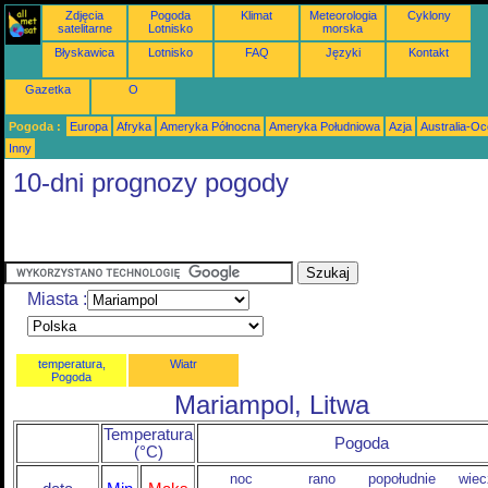
Zdjęcia
Pogoda
Klimat
Meteorologia
Cyklony
satelitarne
Lotnisko
morska
Błyskawica
Lotnisko
FAQ
Języki
Kontakt
Gazetka
O
Pogoda :
Europa
Afryka
Ameryka Północna
Ameryka Południowa
Azja
Australia-Oc
Inny
10-dni prognozy pogody
Miasta :
temperatura,
Wiatr
Pogoda
Mariampol, Litwa
Temperatura
Pogoda
(°C)
noc
rano
popołudnie
wiec