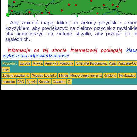
Aby zmienić mapę: kliknij na zielony przycisk z czar
krzyżykiem, aby powiększyć; na zielony przycisk z myślniki
aby pomniejszyć; na zielone strzałki, aby przejść do 
sąsiednich.
Informacje na tej stronie internetowej podlegają
klau
wyłączeniu odpowiedzialności
Pogoda :
Europa
Afryka
Ameryka Północna
Ameryka Południowa
Azja
Australia-Oc
Inny
Zdjęcia satelitarne
Pogoda Lotnisko
Klimat
Meteorologia morska
Cyklony
Błyskawica
Lotnisko
FAQ
Języki
Kontakt
Gazetka
O