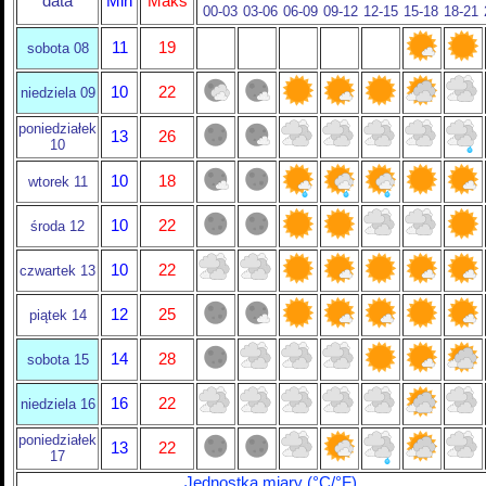
data
Min
Maks
00-03
03-06
06-09
09-12
12-15
15-18
18-21
11
19
sobota 08
10
22
niedziela 09
poniedziałek
13
26
10
10
18
wtorek 11
10
22
środa 12
10
22
czwartek 13
12
25
piątek 14
14
28
sobota 15
16
22
niedziela 16
poniedziałek
13
22
17
Jednostka miary (°C/°F)