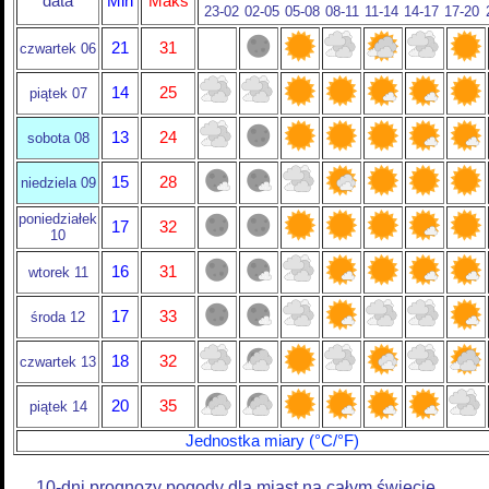
data
Min
Maks
23-02
02-05
05-08
08-11
11-14
14-17
17-20
21
31
czwartek 06
14
25
piątek 07
13
24
sobota 08
15
28
niedziela 09
poniedziałek
17
32
10
16
31
wtorek 11
17
33
środa 12
18
32
czwartek 13
20
35
piątek 14
Jednostka miary (°C/°F)
10-dni prognozy pogody dla miast na całym świecie.