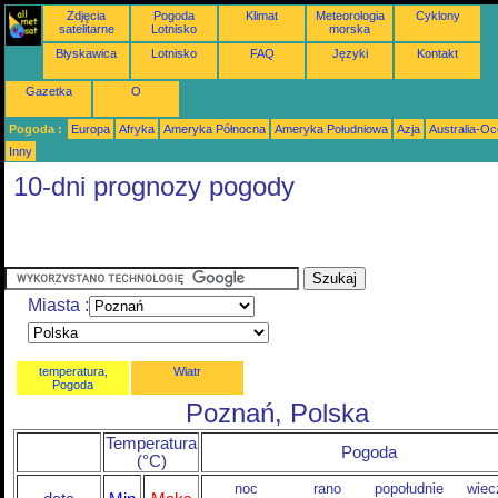
Zdjęcia
Pogoda
Klimat
Meteorologia
Cyklony
satelitarne
Lotnisko
morska
Błyskawica
Lotnisko
FAQ
Języki
Kontakt
Gazetka
O
Pogoda :
Europa
Afryka
Ameryka Północna
Ameryka Południowa
Azja
Australia-Oc
Inny
10-dni prognozy pogody
Miasta :
temperatura,
Wiatr
Pogoda
Poznań, Polska
Temperatura
Pogoda
(°C)
noc
rano
popołudnie
wiec