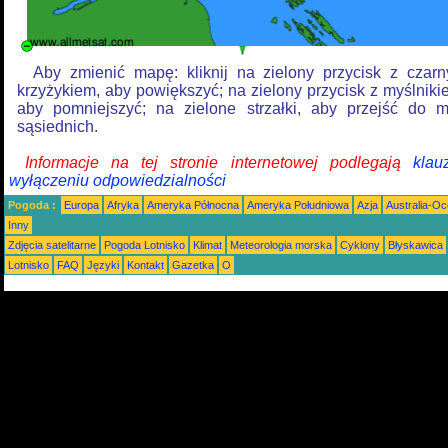
Aby zmienić mapę: kliknij na zielony przycisk z czar
krzyżykiem, aby powiększyć; na zielony przycisk z myślniki
aby pomniejszyć; na zielone strzałki, aby przejść do 
sąsiednich.
Informacje na tej stronie internetowej podlegają
klau
wyłączeniu odpowiedzialności
Pogoda :
Europa
Afryka
Ameryka Północna
Ameryka Południowa
Azja
Australia-Oc
Inny
Zdjęcia satelitarne
Pogoda Lotnisko
Klimat
Meteorologia morska
Cyklony
Błyskawica
Lotnisko
FAQ
Języki
Kontakt
Gazetka
O