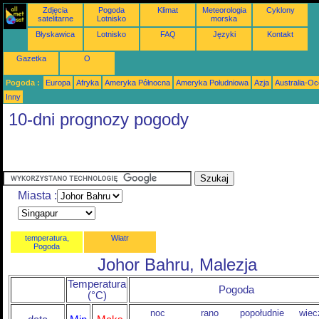
Zdjęcia
Pogoda
Klimat
Meteorologia
Cyklony
satelitarne
Lotnisko
morska
Błyskawica
Lotnisko
FAQ
Języki
Kontakt
Gazetka
O
Pogoda :
Europa
Afryka
Ameryka Północna
Ameryka Południowa
Azja
Australia-Oc
Inny
10-dni prognozy pogody
Miasta :
temperatura,
Wiatr
Pogoda
Johor Bahru, Malezja
Temperatura
Pogoda
(°C)
noc
rano
popołudnie
wiec