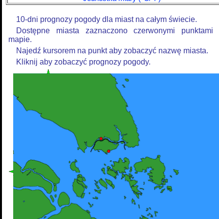
10-dni prognozy pogody dla miast na całym świecie.
Dostępne miasta zaznaczono czerwonymi punktami
mapie.
Najedź kursorem na punkt aby zobaczyć nazwę miasta.
Kliknij aby zobaczyć prognozy pogody.