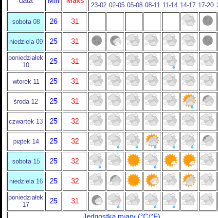
data
Min
Maks
23-02
02-05
05-08
08-11
11-14
14-17
17-20
26
31
sobota 08
25
31
niedziela 09
poniedziałek
25
31
10
25
31
wtorek 11
25
31
środa 12
25
32
czwartek 13
25
32
piątek 14
25
32
sobota 15
25
32
niedziela 16
poniedziałek
25
31
17
Jednostka miary (°C/°F)