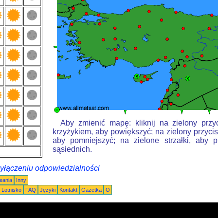
Aby zmienić mapę: kliknij na zielony przy
krzyżykiem, aby powiększyć; na zielony przycis
aby pomniejszyć; na zielone strzałki, aby 
sąsiednich.
wyłączeniu odpowiedzialności
eania
Inny
Lotnisko
FAQ
Języki
Kontakt
Gazetka
O