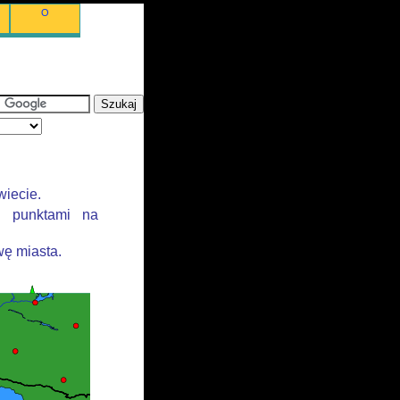
O
wiecie.
i punktami na
ę miasta.