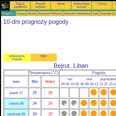
Zdjęcia
Pogoda
Klimat
Meteorologia
Cyklony
satelitarne
Lotnisko
morska
Pogoda :
Europa
Afryka
Ameryka Północna
Ameryka Południowa
Azja
Australia-Oc
10-dni prognozy pogody
temperatura,
Wiatr
Pogoda
Bejrut, Liban
Temperatura (°C)
Pogoda
noc
rano
popołudni
data
Min
Maks
00-03
03-06
06-09
09-12
12-15
15-1
25
28
piątek 07
24
29
sobota 08
24
28
niedziela 09