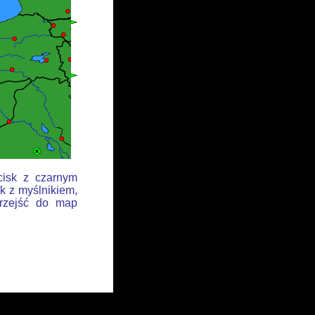
cisk z czarnym
k z myślnikiem,
przejść do map