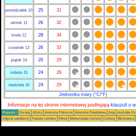
25
31
poniedziałek 10
26
32
wtorek 11
28
34
środa 12
26
32
czwartek 13
25
29
piątek 14
24
28
sobota 15
24
29
niedziela 16
Jednostka miary (°C/°F)
Informacje na tej stronie internetowej podlegają
klauzuli o 
Pogoda :
Europa
Afryka
Ameryka Północna
Ameryka Południowa
Azja
Australia-Oc
Zdjęcia satelitarne
Pogoda Lotnisko
Klimat
Meteorologia morska
Cyklony
Błyskawica