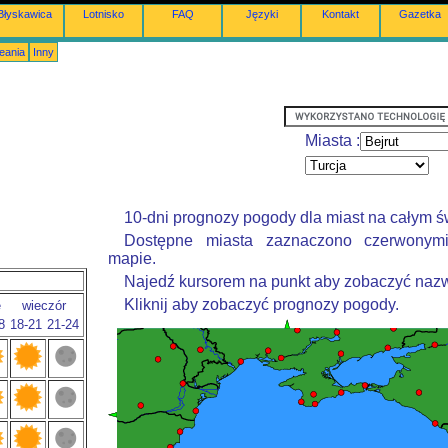
Błyskawica
Lotnisko
FAQ
Języki
Kontakt
Gazetka
eania
Inny
Miasta :
10-dni prognozy pogody dla miast na całym ś
Dostępne miasta zaznaczono czerwonym
mapie.
Najedź kursorem na punkt aby zobaczyć nazw
Kliknij aby zobaczyć prognozy pogody.
e
wieczór
8
18-21
21-24