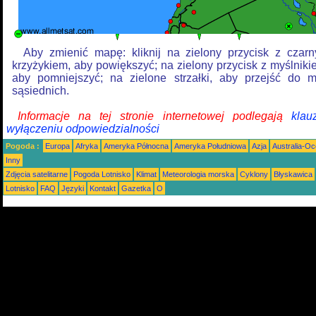
Aby zmienić mapę: kliknij na zielony przycisk z czar
krzyżykiem, aby powiększyć; na zielony przycisk z myślniki
aby pomniejszyć; na zielone strzałki, aby przejść do 
sąsiednich.
Informacje na tej stronie internetowej podlegają
klau
wyłączeniu odpowiedzialności
Pogoda :
Europa
Afryka
Ameryka Północna
Ameryka Południowa
Azja
Australia-Oc
Inny
Zdjęcia satelitarne
Pogoda Lotnisko
Klimat
Meteorologia morska
Cyklony
Błyskawica
Lotnisko
FAQ
Języki
Kontakt
Gazetka
O