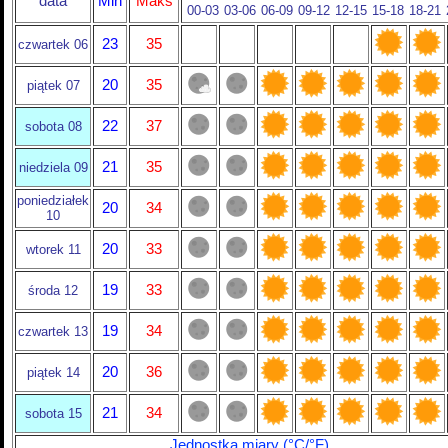
data
Min
Maks
00-03
03-06
06-09
09-12
12-15
15-18
18-21
23
35
czwartek 06
20
35
piątek 07
22
37
sobota 08
21
35
niedziela 09
poniedziałek
20
34
10
20
33
wtorek 11
19
33
środa 12
19
34
czwartek 13
20
36
piątek 14
21
34
sobota 15
Jednostka miary (°C/°F)