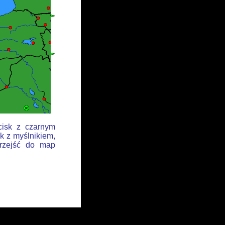
cisk z czarnym
k z myślnikiem,
przejść do map