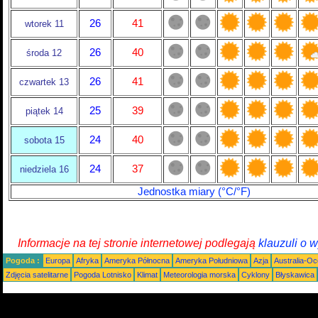
26
41
wtorek 11
26
40
środa 12
26
41
czwartek 13
25
39
piątek 14
24
40
sobota 15
24
37
niedziela 16
Jednostka miary (°C/°F)
Informacje na tej stronie internetowej podlegają
klauzuli o 
Pogoda :
Europa
Afryka
Ameryka Północna
Ameryka Południowa
Azja
Australia-Oc
Zdjęcia satelitarne
Pogoda Lotnisko
Klimat
Meteorologia morska
Cyklony
Błyskawica