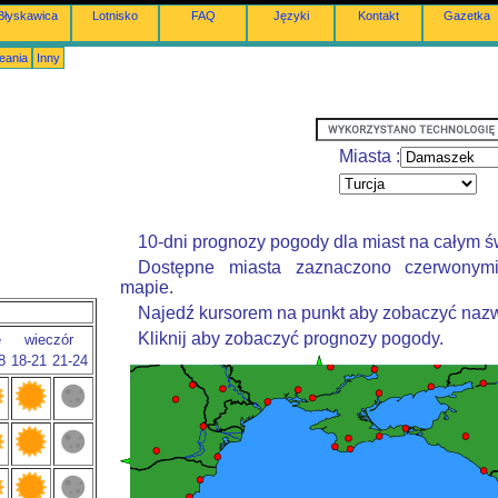
Błyskawica
Lotnisko
FAQ
Języki
Kontakt
Gazetka
eania
Inny
Miasta :
10-dni prognozy pogody dla miast na całym ś
Dostępne miasta zaznaczono czerwonym
mapie.
Najedź kursorem na punkt aby zobaczyć nazw
Kliknij aby zobaczyć prognozy pogody.
e
wieczór
8
18-21
21-24