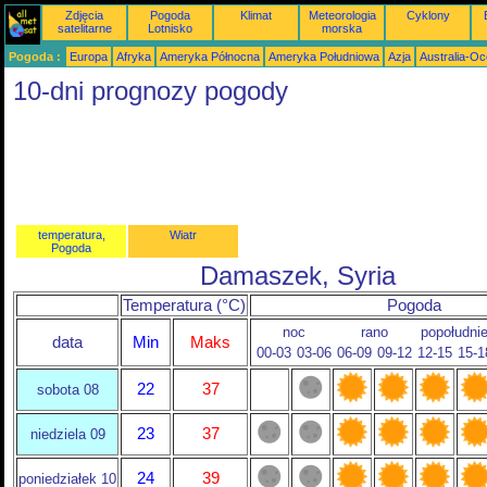
Zdjęcia
Pogoda
Klimat
Meteorologia
Cyklony
satelitarne
Lotnisko
morska
Pogoda :
Europa
Afryka
Ameryka Północna
Ameryka Południowa
Azja
Australia-Oc
10-dni prognozy pogody
temperatura,
Wiatr
Pogoda
Damaszek, Syria
Temperatura (°C)
Pogoda
noc
rano
popołudni
data
Min
Maks
00-03
03-06
06-09
09-12
12-15
15-1
22
37
sobota 08
23
37
niedziela 09
24
39
poniedziałek 10