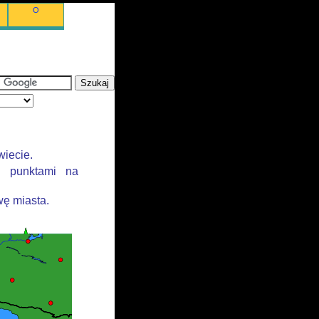
O
wiecie.
i punktami na
ę miasta.