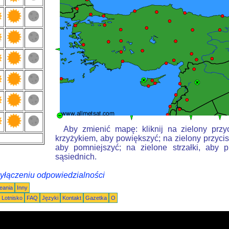
Aby zmienić mapę: kliknij na zielony przy
krzyżykiem, aby powiększyć; na zielony przycis
aby pomniejszyć; na zielone strzałki, aby 
sąsiednich.
wyłączeniu odpowiedzialności
eania
Inny
Lotnisko
FAQ
Języki
Kontakt
Gazetka
O