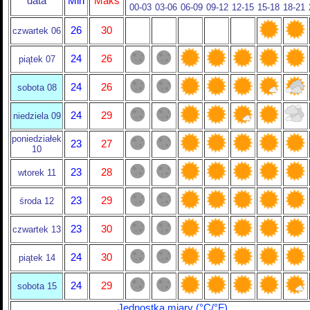
data
Min
Maks
00-03
03-06
06-09
09-12
12-15
15-18
18-21
26
30
czwartek 06
24
26
piątek 07
24
26
sobota 08
24
29
niedziela 09
poniedziałek
23
27
10
23
28
wtorek 11
23
29
środa 12
23
30
czwartek 13
24
30
piątek 14
24
29
sobota 15
Jednostka miary (°C/°F)