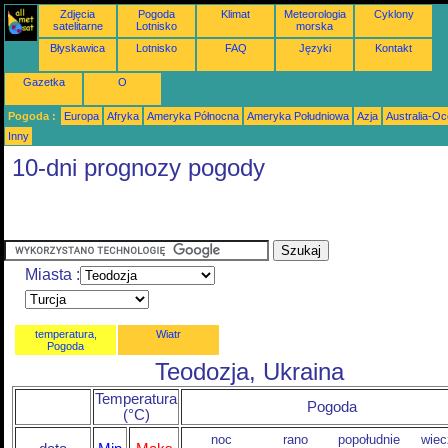
Zdjęcia
Pogoda
Klimat
Meteorologia
Cyklony
satelitarne
Lotnisko
morska
Błyskawica
Lotnisko
FAQ
Języki
Kontakt
Gazetka
O
Pogoda :
Europa
Afryka
Ameryka Północna
Ameryka Południowa
Azja
Australia-Oc
Inny
10-dni prognozy pogody
Miasta :
temperatura,
Wiatr
Pogoda
Teodozja, Ukraina
Temperatura
Pogoda
(°C)
noc
rano
popołudnie
wiec