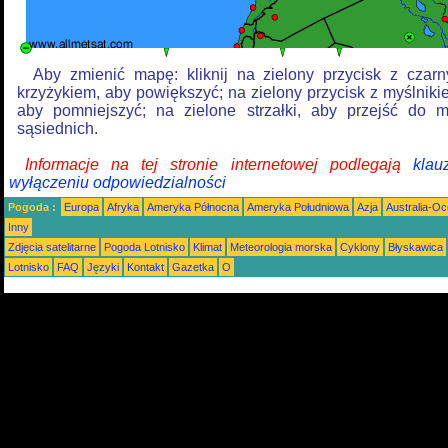
Aby zmienić mapę: kliknij na zielony przycisk z czar
krzyżykiem, aby powiększyć; na zielony przycisk z myślniki
aby pomniejszyć; na zielone strzałki, aby przejść do 
sąsiednich.
Informacje na tej stronie internetowej podlegają
klau
wyłączeniu odpowiedzialności
Pogoda :
Europa
Afryka
Ameryka Północna
Ameryka Południowa
Azja
Australia-Oc
Inny
Zdjęcia satelitarne
Pogoda Lotnisko
Klimat
Meteorologia morska
Cyklony
Błyskawica
Lotnisko
FAQ
Języki
Kontakt
Gazetka
O