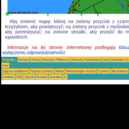
Aby zmienić mapę: kliknij na zielony przycisk z czar
krzyżykiem, aby powiększyć; na zielony przycisk z myślniki
aby pomniejszyć; na zielone strzałki, aby przejść do 
sąsiednich.
Informacje na tej stronie internetowej podlegają
klau
wyłączeniu odpowiedzialności
Pogoda :
Europa
Afryka
Ameryka Północna
Ameryka Południowa
Azja
Australia-Oc
Inny
Zdjęcia satelitarne
Pogoda Lotnisko
Klimat
Meteorologia morska
Cyklony
Błyskawica
Lotnisko
FAQ
Języki
Kontakt
Gazetka
O