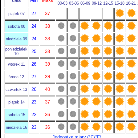
data
Min
Maks
00-03
03-06
06-09
09-12
12-15
15-18
18-21
27
37
piątek 07
24
38
sobota 08
24
38
niedziela 09
poniedziałek
25
38
10
26
39
wtorek 11
27
39
środa 12
26
40
czwartek 13
23
37
piątek 14
22
36
sobota 15
23
36
niedziela 16
Jednostka miary (°C/°F)