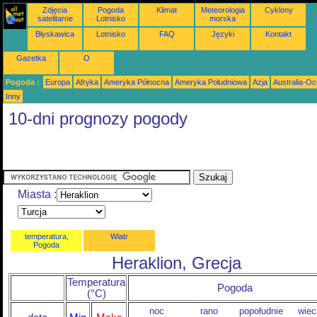
Zdjęcia
Pogoda
Klimat
Meteorologia
Cyklony
satelitarne
Lotnisko
morska
Błyskawica
Lotnisko
FAQ
Języki
Kontakt
Gazetka
O
Pogoda :
Europa
Afryka
Ameryka Północna
Ameryka Południowa
Azja
Australia-Oc
Inny
10-dni prognozy pogody
Miasta :
temperatura,
Wiatr
Pogoda
Heraklion, Grecja
Temperatura
Pogoda
(°C)
noc
rano
popołudnie
wiec