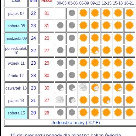
data
Min
Maks
00-03
03-06
06-09
09-12
12-15
15-18
18-21
22
31
piątek 07
23
31
sobota 08
24
29
niedziela 09
poniedziałek
22
27
10
23
29
wtorek 11
23
30
środa 12
23
30
czwartek 13
21
27
piątek 14
20
26
sobota 15
Jednostka miary (°C/°F)
10-dni prognozy pogody dla miast na całym świecie.