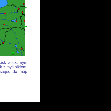
cisk z czarnym
k z myślnikiem,
przejść do map