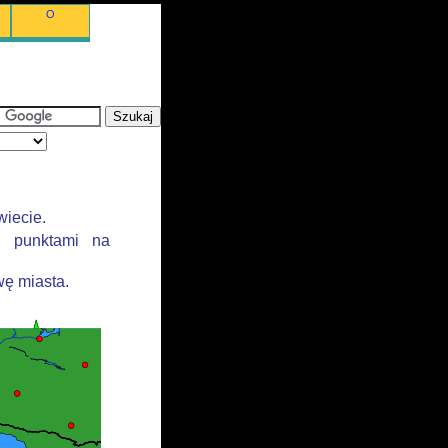
O
wiecie.
i punktami na
ę miasta.