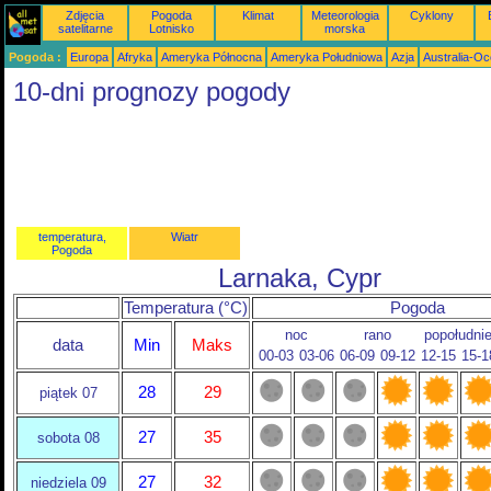
Zdjęcia
Pogoda
Klimat
Meteorologia
Cyklony
satelitarne
Lotnisko
morska
Pogoda :
Europa
Afryka
Ameryka Północna
Ameryka Południowa
Azja
Australia-Oc
10-dni prognozy pogody
temperatura,
Wiatr
Pogoda
Larnaka, Cypr
Temperatura (°C)
Pogoda
noc
rano
popołudni
data
Min
Maks
00-03
03-06
06-09
09-12
12-15
15-1
28
29
piątek 07
27
35
sobota 08
27
32
niedziela 09