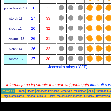
26
32
poniedziałek 10
27
33
wtorek 11
26
32
środa 12
26
31
czwartek 13
26
32
piątek 14
27
30
sobota 15
Jednostka miary (°C/°F)
Informacje na tej stronie internetowej podlegają
klauzuli o 
Pogoda :
Europa
Afryka
Ameryka Północna
Ameryka Południowa
Azja
Australia-Oc
Zdjęcia satelitarne
Pogoda Lotnisko
Klimat
Meteorologia morska
Cyklony
Błyskawica