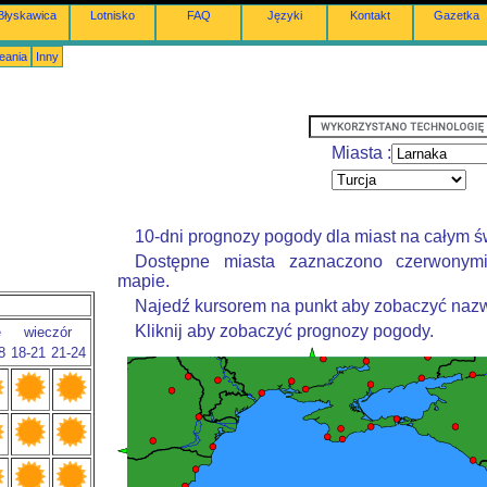
Błyskawica
Lotnisko
FAQ
Języki
Kontakt
Gazetka
eania
Inny
Miasta :
10-dni prognozy pogody dla miast na całym ś
Dostępne miasta zaznaczono czerwonym
mapie.
Najedź kursorem na punkt aby zobaczyć nazw
Kliknij aby zobaczyć prognozy pogody.
e
wieczór
8
18-21
21-24