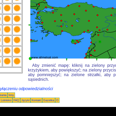
Aby zmienić mapę: kliknij na zielony przy
krzyżykiem, aby powiększyć; na zielony przycis
aby pomniejszyć; na zielone strzałki, aby 
sąsiednich.
wyłączeniu odpowiedzialności
eania
Inny
Lotnisko
FAQ
Języki
Kontakt
Gazetka
O