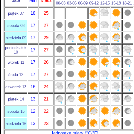
data
Min
Maks
00-03
03-06
06-09
09-12
12-15
15-18
18-21
18
25
piątek 07
17
27
sobota 08
17
29
niedziela 09
poniedziałek
17
27
10
17
26
wtorek 11
17
27
środa 12
16
24
czwartek 13
13
21
piątek 14
12
22
sobota 15
13
23
niedziela 16
Jednostka miary (°C/°F)