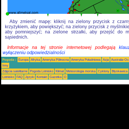
Aby zmienić mapę: kliknij na zielony przycisk z czar
krzyżykiem, aby powiększyć; na zielony przycisk z myślniki
aby pomniejszyć; na zielone strzałki, aby przejść do 
sąsiednich.
Informacje na tej stronie internetowej podlegają
klau
wyłączeniu odpowiedzialności
Pogoda :
Europa
Afryka
Ameryka Północna
Ameryka Południowa
Azja
Australia-Oc
Inny
Zdjęcia satelitarne
Pogoda Lotnisko
Klimat
Meteorologia morska
Cyklony
Błyskawica
Lotnisko
FAQ
Języki
Kontakt
Gazetka
O