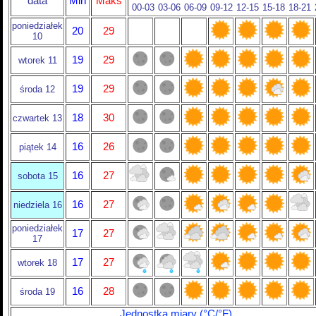
data
Min
Maks
00-03
03-06
06-09
09-12
12-15
15-18
18-21
poniedziałek
20
29
10
19
29
wtorek 11
19
29
środa 12
18
30
czwartek 13
16
26
piątek 14
16
27
sobota 15
16
27
niedziela 16
poniedziałek
17
27
17
17
27
wtorek 18
16
28
środa 19
Jednostka miary (°C/°F)