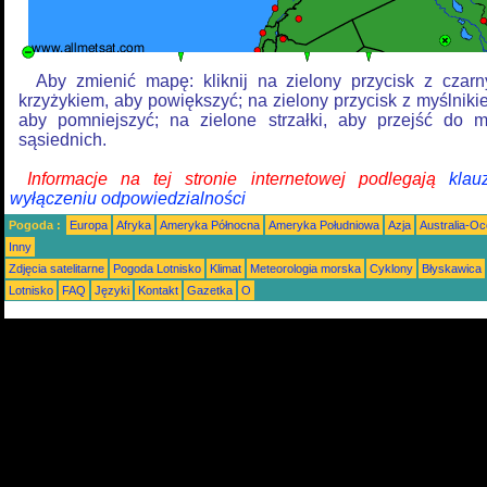
Aby zmienić mapę: kliknij na zielony przycisk z czar
krzyżykiem, aby powiększyć; na zielony przycisk z myślniki
aby pomniejszyć; na zielone strzałki, aby przejść do 
sąsiednich.
Informacje na tej stronie internetowej podlegają
klau
wyłączeniu odpowiedzialności
Pogoda :
Europa
Afryka
Ameryka Północna
Ameryka Południowa
Azja
Australia-Oc
Inny
Zdjęcia satelitarne
Pogoda Lotnisko
Klimat
Meteorologia morska
Cyklony
Błyskawica
Lotnisko
FAQ
Języki
Kontakt
Gazetka
O