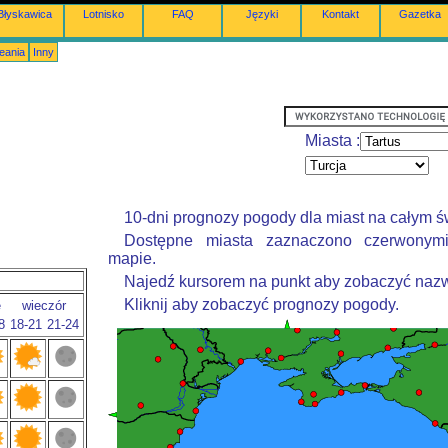
Błyskawica
Lotnisko
FAQ
Języki
Kontakt
Gazetka
eania
Inny
Miasta :
10-dni prognozy pogody dla miast na całym ś
Dostępne miasta zaznaczono czerwonym
mapie.
Najedź kursorem na punkt aby zobaczyć nazw
Kliknij aby zobaczyć prognozy pogody.
e
wieczór
8
18-21
21-24