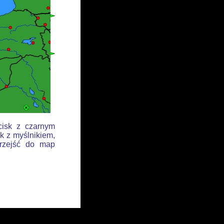
cisk z czarnym
k z myślnikiem,
przejść do map