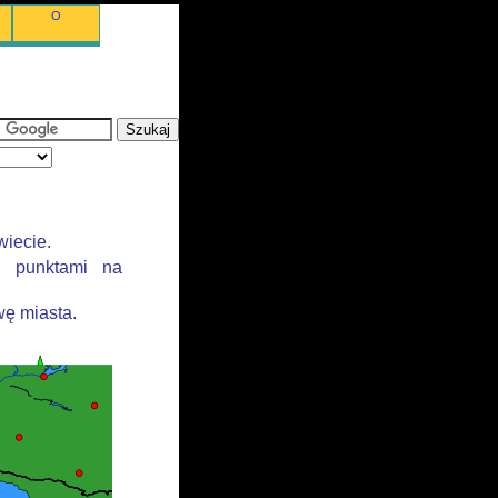
O
wiecie.
i punktami na
ę miasta.