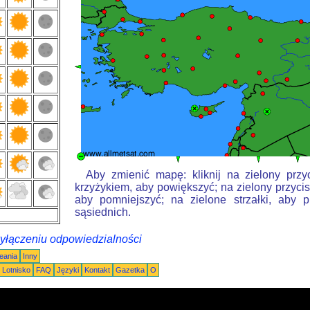
Aby zmienić mapę: kliknij na zielony przy
krzyżykiem, aby powiększyć; na zielony przycis
aby pomniejszyć; na zielone strzałki, aby 
sąsiednich.
wyłączeniu odpowiedzialności
eania
Inny
Lotnisko
FAQ
Języki
Kontakt
Gazetka
O