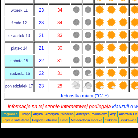
23
34
wtorek 11
23
34
środa 12
21
33
czwartek 13
21
30
piątek 14
22
31
sobota 15
22
31
niedziela 16
23
29
poniedziałek 17
Jednostka miary (°C/°F)
Informacje na tej stronie internetowej podlegają
klauzuli o 
Pogoda :
Europa
Afryka
Ameryka Północna
Ameryka Południowa
Azja
Australia-Oc
Zdjęcia satelitarne
Pogoda Lotnisko
Klimat
Meteorologia morska
Cyklony
Błyskawica