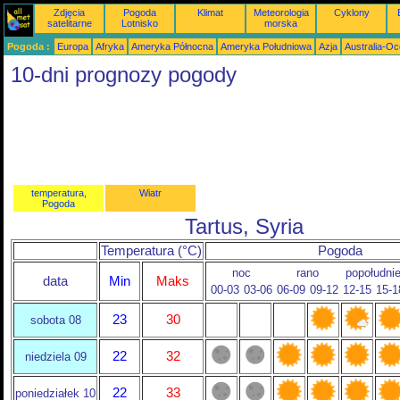
Zdjęcia
Pogoda
Klimat
Meteorologia
Cyklony
satelitarne
Lotnisko
morska
Pogoda :
Europa
Afryka
Ameryka Północna
Ameryka Południowa
Azja
Australia-Oc
10-dni prognozy pogody
temperatura,
Wiatr
Pogoda
Tartus, Syria
Temperatura (°C)
Pogoda
noc
rano
popołudni
data
Min
Maks
00-03
03-06
06-09
09-12
12-15
15-1
23
30
sobota 08
22
32
niedziela 09
22
33
poniedziałek 10