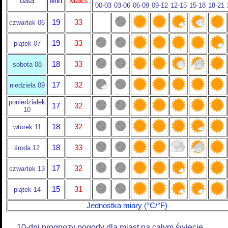
data
Min
Maks
00-03
03-06
06-09
09-12
12-15
15-18
18-21
19
33
czwartek 06
19
33
piątek 07
18
33
sobota 08
17
32
niedziela 09
poniedziałek
17
32
10
18
32
wtorek 11
18
33
środa 12
17
32
czwartek 13
15
31
piątek 14
Jednostka miary (°C/°F)
10-dni prognozy pogody dla miast na całym świecie.