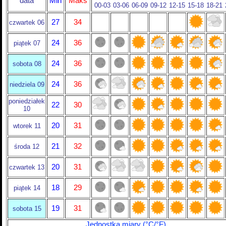
data
Min
Maks
00-03
03-06
06-09
09-12
12-15
15-18
18-21
27
34
czwartek 06
24
36
piątek 07
24
36
sobota 08
24
36
niedziela 09
poniedziałek
22
30
10
20
31
wtorek 11
21
32
środa 12
20
31
czwartek 13
18
29
piątek 14
19
31
sobota 15
Jednostka miary (°C/°F)