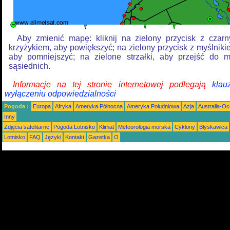
Aby zmienić mapę: kliknij na zielony przycisk z czar
krzyżykiem, aby powiększyć; na zielony przycisk z myślniki
aby pomniejszyć; na zielone strzałki, aby przejść do 
sąsiednich.
Informacje na tej stronie internetowej podlegają
klau
wyłączeniu odpowiedzialności
Pogoda :
Europa
Afryka
Ameryka Północna
Ameryka Południowa
Azja
Australia-Oc
Inny
Zdjęcia satelitarne
Pogoda Lotnisko
Klimat
Meteorologia morska
Cyklony
Błyskawica
Lotnisko
FAQ
Języki
Kontakt
Gazetka
O