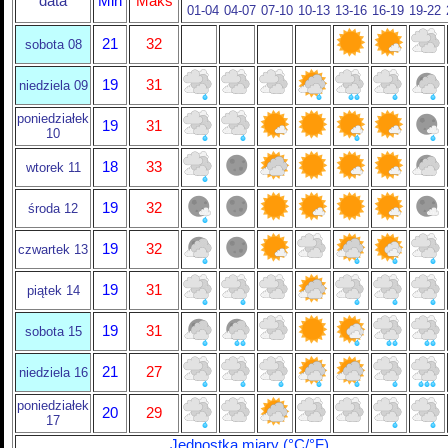
data
Min
Maks
01-04
04-07
07-10
10-13
13-16
16-19
19-22
21
32
sobota 08
19
31
niedziela 09
poniedziałek
19
31
10
18
33
wtorek 11
19
32
środa 12
19
32
czwartek 13
19
31
piątek 14
19
31
sobota 15
21
27
niedziela 16
poniedziałek
20
29
17
Jednostka miary (°C/°F)