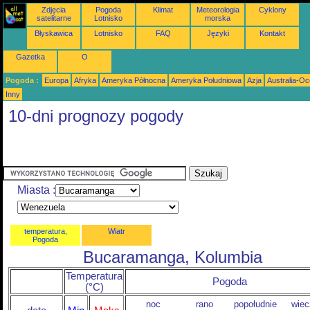
Zdjęcia
Pogoda
Klimat
Meteorologia
Cyklony
satelitarne
Lotnisko
morska
Błyskawica
Lotnisko
FAQ
Języki
Kontakt
Gazetka
O
Pogoda :
Europa
Afryka
Ameryka Północna
Ameryka Południowa
Azja
Australia-Oc
Inny
10-dni prognozy pogody
Miasta :
temperatura,
Wiatr
Pogoda
Bucaramanga, Kolumbia
Temperatura
Pogoda
(°C)
noc
rano
popołudnie
wiec