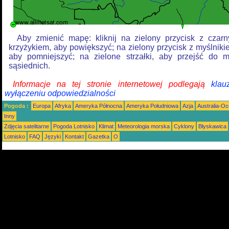
Aby zmienić mapę: kliknij na zielony przycisk z czar
krzyżykiem, aby powiększyć; na zielony przycisk z myślniki
aby pomniejszyć; na zielone strzałki, aby przejść do 
sąsiednich.
Informacje na tej stronie internetowej podlegają
klau
wyłączeniu odpowiedzialności
Pogoda :
Europa
Afryka
Ameryka Północna
Ameryka Południowa
Azja
Australia-Oc
Inny
Zdjęcia satelitarne
Pogoda Lotnisko
Klimat
Meteorologia morska
Cyklony
Błyskawica
Lotnisko
FAQ
Języki
Kontakt
Gazetka
O