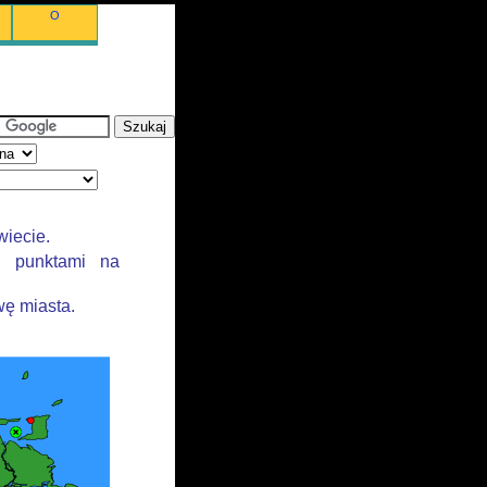
O
wiecie.
i punktami na
ę miasta.