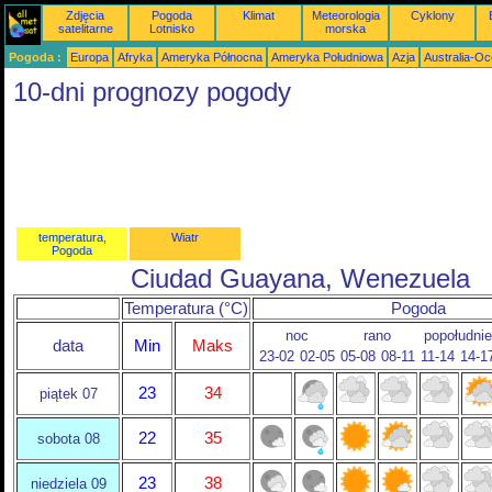
Zdjęcia
Pogoda
Klimat
Meteorologia
Cyklony
satelitarne
Lotnisko
morska
Pogoda :
Europa
Afryka
Ameryka Północna
Ameryka Południowa
Azja
Australia-Oc
10-dni prognozy pogody
temperatura,
Wiatr
Pogoda
Ciudad Guayana, Wenezuela
Temperatura (°C)
Pogoda
noc
rano
popołudnie
data
Min
Maks
23-02
02-05
05-08
08-11
11-14
14-1
23
34
piątek 07
22
35
sobota 08
23
38
niedziela 09