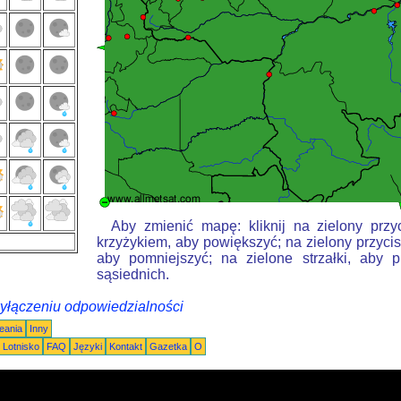
Aby zmienić mapę: kliknij na zielony przy
krzyżykiem, aby powiększyć; na zielony przycis
aby pomniejszyć; na zielone strzałki, aby 
sąsiednich.
wyłączeniu odpowiedzialności
eania
Inny
Lotnisko
FAQ
Języki
Kontakt
Gazetka
O