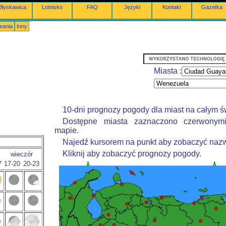
Błyskawica
Lotnisko
FAQ
Języki
Kontakt
Gazetka
eania
Inny
Miasta :
10-dni prognozy pogody dla miast na całym ś
Dostępne miasta zaznaczono czerwonym
mapie.
Najedź kursorem na punkt aby zobaczyć nazw
Kliknij aby zobaczyć prognozy pogody.
wieczór
7
17-20
20-23