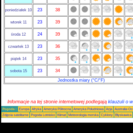
23
38
poniedziałek 10
23
39
wtorek 11
24
39
środa 12
23
36
czwartek 13
23
35
piątek 14
23
34
sobota 15
Jednostka miary (°C/°F)
Informacje na tej stronie internetowej podlegają
klauzuli o 
Pogoda :
Europa
Afryka
Ameryka Północna
Ameryka Południowa
Azja
Australia-Oc
Zdjęcia satelitarne
Pogoda Lotnisko
Klimat
Meteorologia morska
Cyklony
Błyskawica