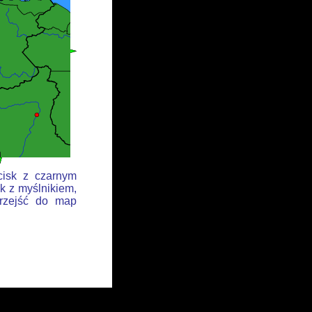
cisk z czarnym
k z myślnikiem,
przejść do map