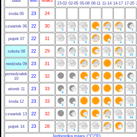
data
Min
Maks
23-02
02-05
05-08
08-11
11-14
14-17
17-20
23
24
środa 05
22
30
czwartek 06
22
31
piątek 07
22
29
sobota 08
23
31
niedziela 09
poniedziałek
22
32
10
23
33
wtorek 11
23
33
środa 12
22
32
czwartek 13
23
28
piątek 14
Jednostka miary (°C/°F)