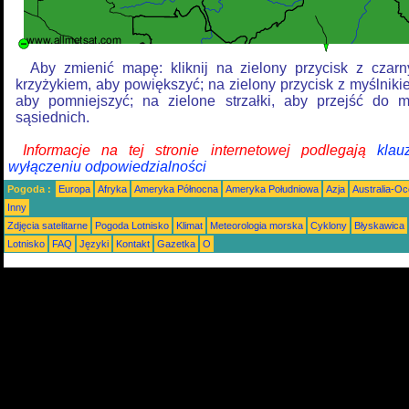
Aby zmienić mapę: kliknij na zielony przycisk z czar
krzyżykiem, aby powiększyć; na zielony przycisk z myślniki
aby pomniejszyć; na zielone strzałki, aby przejść do 
sąsiednich.
Informacje na tej stronie internetowej podlegają
klau
wyłączeniu odpowiedzialności
Pogoda :
Europa
Afryka
Ameryka Północna
Ameryka Południowa
Azja
Australia-Oc
Inny
Zdjęcia satelitarne
Pogoda Lotnisko
Klimat
Meteorologia morska
Cyklony
Błyskawica
Lotnisko
FAQ
Języki
Kontakt
Gazetka
O