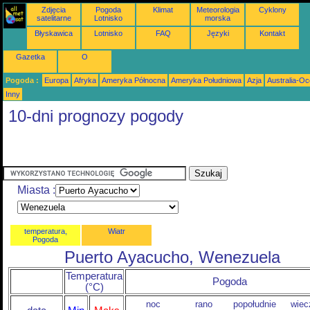
Zdjęcia
Pogoda
Klimat
Meteorologia
Cyklony
satelitarne
Lotnisko
morska
Błyskawica
Lotnisko
FAQ
Języki
Kontakt
Gazetka
O
Pogoda :
Europa
Afryka
Ameryka Północna
Ameryka Południowa
Azja
Australia-Oc
Inny
10-dni prognozy pogody
Miasta :
temperatura,
Wiatr
Pogoda
Puerto Ayacucho, Wenezuela
Temperatura
Pogoda
(°C)
noc
rano
popołudnie
wiec