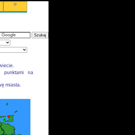
O
wiecie.
i punktami na
ę miasta.