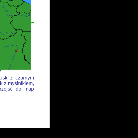
cisk z czarnym
k z myślnikiem,
przejść do map