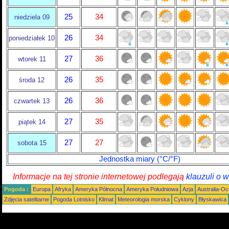
25
34
niedziela 09
26
34
poniedziałek 10
27
36
wtorek 11
26
35
środa 12
26
36
czwartek 13
27
35
piątek 14
27
27
sobota 15
Jednostka miary (°C/°F)
Informacje na tej stronie internetowej podlegają
klauzuli o 
Pogoda :
Europa
Afryka
Ameryka Północna
Ameryka Południowa
Azja
Australia-Oc
Zdjęcia satelitarne
Pogoda Lotnisko
Klimat
Meteorologia morska
Cyklony
Błyskawica