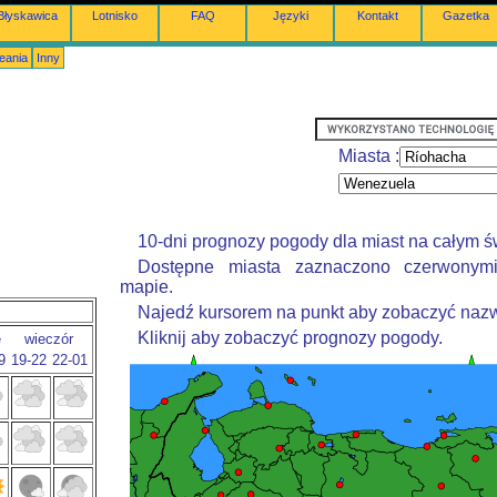
Błyskawica
Lotnisko
FAQ
Języki
Kontakt
Gazetka
eania
Inny
Miasta :
10-dni prognozy pogody dla miast na całym ś
Dostępne miasta zaznaczono czerwonym
mapie.
Najedź kursorem na punkt aby zobaczyć nazw
Kliknij aby zobaczyć prognozy pogody.
e
wieczór
9
19-22
22-01