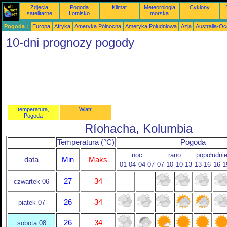
Zdjęcia
Pogoda
Klimat
Meteorologia
Cyklony
satelitarne
Lotnisko
morska
Pogoda :
Europa
Afryka
Ameryka Północna
Ameryka Południowa
Azja
Australia-Oc
10-dni prognozy pogody
temperatura,
Wiatr
Pogoda
Ríohacha, Kolumbia
Temperatura (°C)
Pogoda
noc
rano
popołudni
data
Min
Maks
01-04
04-07
07-10
10-13
13-16
16-1
27
34
czwartek 06
26
34
piątek 07
26
34
sobota 08